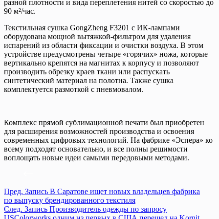
разной плотности и вида переплетения нитей со скоростью до
90 м²/час.
Текстильная сушка GongZheng F3201 с ИК-лампами
оборудована мощной вытяжкой-фильтром для удаления
испарений из области фиксации и очистки воздуха. В этом
устройстве предусмотрены четыре «горячих» ножа, которые
вертикально крепятся на магнитах к корпусу и позволяют
производить обрезку краев ткани или распускать
синтетический материал на полотна. Также сушка
комплектуется размоткой с пневмовалом.
Комплекс прямой сублимационной печати был приобретен
для расширения возможностей производства и освоения
современных цифровых технологий. На фабрике «Эспера» ко
всему подходят основательно, и все полны решимости
воплощать новые идеи самыми передовыми методами.
Пред.
Запись
В Саратове ищет новых владельцев фабрика
по выпуску брендированного текстиля
След.
Запись
Производитель одежды по запросу
USColorworks одним из первых в США перешел на Kornit