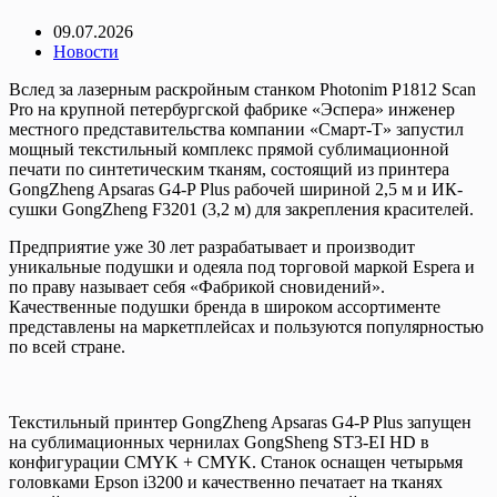
09.07.2026
Новости
Вслед за лазерным раскройным станком Photonim P1812 Scan
Pro на крупной петербургской фабрике «Эспера» инженер
местного представительства компании «Смарт-Т» запустил
мощный текстильный комплекс прямой сублимационной
печати по синтетическим тканям, состоящий из принтера
GongZheng Apsaras G4-P Plus рабочей шириной 2,5 м и ИК-
сушки GongZheng F3201 (3,2 м) для закрепления красителей.
Предприятие уже 30 лет разрабатывает и производит
уникальные подушки и одеяла под торговой маркой Espera и
по праву называет себя «Фабрикой сновидений».
Качественные подушки бренда в широком ассортименте
представлены на маркетплейсах и пользуются популярностью
по всей стране.
Текстильный принтер GongZheng Apsaras G4-P Plus запущен
на сублимационных чернилах GongSheng ST3-EI HD в
конфигурации CMYK + CMYK. Станок оснащен четырьмя
головками Epson i3200 и качественно печатает на тканях