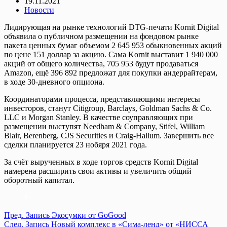
19.11.2021
Новости
Лидирующая на рынке технологий DTG-печати Kornit Digital
объявила о публичном размещении на фондовом рынке
пакета ценных бумаг объемом 2 645 953 обыкновенных акций
по цене 151 доллар за акцию. Сама Kornit выставит 1 940 000
акций от общего количества, 705 953 будут продаваться
Amazon, ещё 396 892 предложат для покупки андеррайтерам,
в ходе 30-дневного опциона.
Координаторами процесса, представляющими интересы
инвесторов, станут Citigroup, Barclays, Goldman Sachs & Co.
LLC и Morgan Stanley. В качестве соуправляющих при
размещении выступят Needham & Company, Stifel, William
Blair, Berenberg, CJS Securities и Craig-Hallum. Завершить все
сделки планируется 23 нобяря 2021 года.
За счёт вырученных в ходе торгов средств Kornit Digital
намерена расширить свои активы и увеличить общий
оборотный капитал.
Пред.
Запись
Экосумки от GoGood
След.
Запись
Новый комплекс в «Сима-ленд» от «НИССА