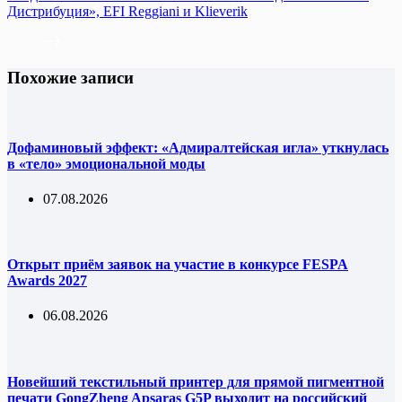
Дистрибуция», EFI Reggiani и Klieverik
Похожие записи
Дофаминовый эффект: «Адмиралтейская игла» уткнулась
в «тело» эмоциональной моды
07.08.2026
Открыт приём заявок на участие в конкурсе FESPA
Awards 2027
06.08.2026
Новейший текстильный принтер для прямой пигментной
печати GongZheng Apsaras G5P выходит на российский