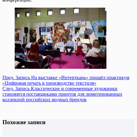
Пред.
Запись
На выставке «Интерткань» прошёл практикум
«Цифровая печать в производстве текстиля»
След.
Запись
Классические и современные художники
становятся поставщиками принтов для лимитированных
коллекций российских модных брендов
Похожие записи