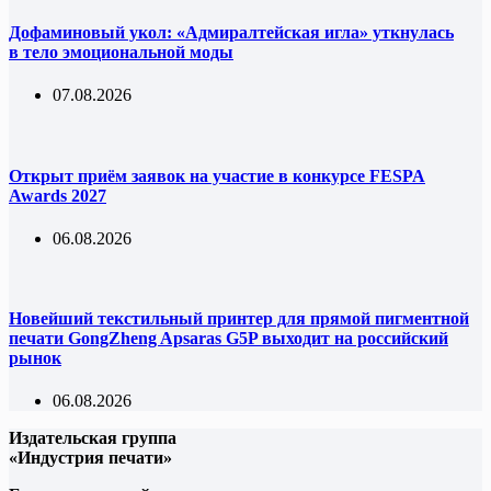
Дофаминовый укол: «Адмиралтейская игла» уткнулась
в тело эмоциональной моды
07.08.2026
Открыт приём заявок на участие в конкурсе FESPA
Awards 2027
06.08.2026
Новейший текстильный принтер для прямой пигментной
печати GongZheng Apsaras G5P выходит на российский
рынок
06.08.2026
Издательская группа
«Индустрия печати»