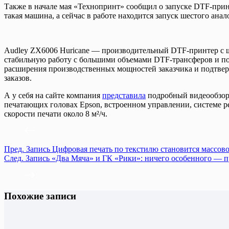
Также в начале мая «Технопринт» сообщил о запуске DTF-принт
такая машина, а сейчас в работе находится запуск шестого ана
Audley ZX6006 Huricane — производительный DTF-принтер с ш
стабильную работу с большими объемами DTF-трансферов и подх
расширения производственных мощностей заказчика и подтвер
заказов.
А у себя на сайте компания
представила
подробный видеообзор 
печатающих головах Epson, встроенном управлении, системе р
скорости печати около 8 м²/ч.
Пред.
Запись
Цифровая печать по текстилю становится массов
След.
Запись
«Два Мяча» и ГК «Рики»: ничего особенного — 
Похожие записи