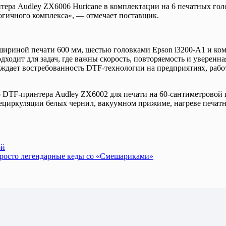
ера Audley ZX6006 Huricane в комплектации на 6 печатных голо
логичного комплекса», — отмечает поставщик.
ириной печати 600 мм, шестью головками Epson i3200-A1 и ком
одит для задач, где важны скорость, повторяемость и уверенна
ждает востребованность DTF-технологии на предприятиях, раб
DTF-принтера Audley ZX6002 для печати на 60-сантиметровой п
ециркуляции белых чернил, вакуумном прижиме, нагреве печатны
ой
просто легендарные кеды со «Смешариками»