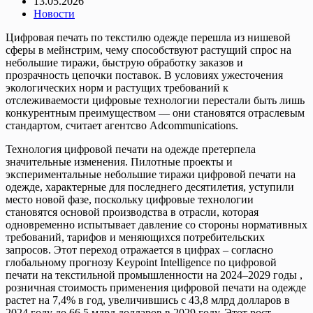
13.05.2026
Новости
Цифровая печать по текстилю одежде перешла из нишевой
сферы в мейнстрим, чему способствуют растущий спрос на
небольшие тиражи, быструю обработку заказов и
прозрачность цепочки поставок. В условиях ужесточения
экологических норм и растущих требований к
отслеживаемости цифровые технологии перестали быть лишь
конкурентным преимуществом — они становятся отраслевым
стандартом, считает агентсво Adcommunications.
Технология цифровой печати на одежде претерпела
значительные изменения. Пилотные проекты и
экспериментальные небольшие тиражи цифровой печати на
одежде, характерные для последнего десятилетия, уступили
место новой фазе, поскольку цифровые технологии
становятся основой производства в отрасли, которая
одновременно испытывает давление со стороны нормативных
требований, тарифов и меняющихся потребительских
запросов. Этот переход отражается в цифрах – согласно
глобальному прогнозу Keypoint Intelligence по цифровой
печати на текстильной промышленности на 2024–2029 годы ,
розничная стоимость применения цифровой печати на одежде
растет на 7,4% в год, увеличившись с 43,8 млрд долларов в
2024 году до 66,5 млрд долларов в 2029 году. Этот рост