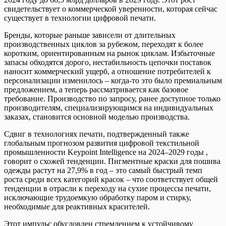
свидетельствует о коммерческой уверенности, которая сейчас
существует в технологии цифровой печати.
Бренды, которые раньше зависели от длительных
производственных циклов за рубежом, переходят к более
коротким, ориентированным на рынок циклам. Избыточные
запасы обходятся дорого, нестабильность цепочки поставок
наносит коммерческий ущерб, а отношение потребителей к
персонализации изменилось – когда-то это было премиальным
предложением, а теперь рассматривается как базовое
требование. Производство по запросу, ранее доступное только
производителям, специализирующимся на индивидуальных
заказах, становится основной моделью производства.
Сдвиг в технологиях печати, подтвержденный также
глобальным прогнозом развития цифровой текстильной
промышленности Keypoint Intelligence на 2024–2029 годы ,
говорит о схожей тенденции. Пигментные краски для пошива
одежды растут на 27,9% в год – это самый быстрый темп
роста среди всех категорий красок – что соответствует общей
тенденции в отрасли к переходу на сухие процессы печати,
исключающие трудоемкую обработку паром и стирку,
необходимые для реактивных красителей.
Этот импульс обусловлен стремлением к устойчивому