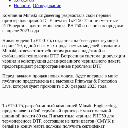
22.02.2023
Новости
,
Оборудование
Компания Mimaki Engineering разработала свой первый
принтер для прямой DTF-печати TxF150-75 и пигментные
DTF-чернила для термопереноса PHT50 и начнет их продажи
в апреле 2023 года.
Новая модель TxF150-75, созданная на базе существующей
серии 150, одной из самых продаваемых моделей компании
Mimaki, отвечает потребностям рынка в надёжной и
стабильной технологии DTF. Встроенная система циркуляции
чернил и конструкция дегазированного чернильного пакета
предотвращают распространенные проблемы DTF.
Перед началом продаж новая модель будет впервые в мире
публично представлена на выставке Printwear & Promotion
Live, которая будет проходить с 26 февраля 2023 года.
TxF150-75, разработанный компанией Mimaki Engineering,
представляет собой струйный принтер с максимальной
шириной печати 80 см. Пигментные чернила PHT50 для
термопереноса DTF, состоящие из пяти цветов (CMYK и
белый) к концу марта должны получить сертификат