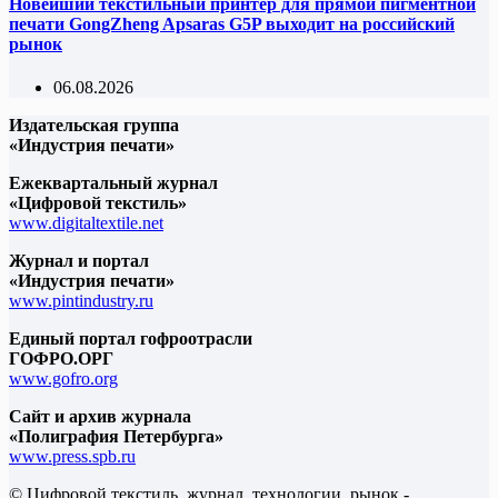
Новейший текстильный принтер для прямой пигментной
печати GongZheng Apsaras G5P выходит на российский
рынок
06.08.2026
Издательская группа
«Индустрия печати»
Ежеквартальный журнал
«Цифровой текстиль»
www.digitaltextile.net
Журнал и портал
«Индустрия печати»
www.pintindustry.ru
Единый портал гофроотрасли
ГОФРО.ОРГ
www.gofro.org
Сайт и архив журнала
«Полиграфия Петербурга»
www.press.spb.ru
© Цифровой текстиль, журнал, технологии, рынок -