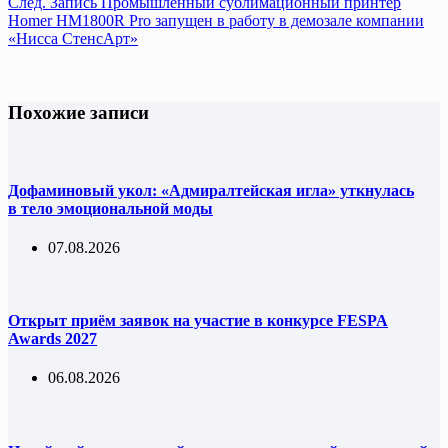
След.
Запись
Промышленный сублимационный принтер
Homer HM1800R Pro запущен в работу в демозале компании
«Нисса СтенсАрт»
Похожие записи
Дофаминовый укол: «Адмиралтейская игла» уткнулась
в тело эмоциональной моды
07.08.2026
Открыт приём заявок на участие в конкурсе FESPA
Awards 2027
06.08.2026