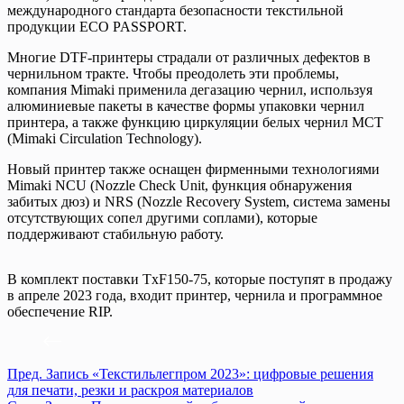
международного стандарта безопасности текстильной
продукции ECO PASSPORT.
Многие DTF-принтеры страдали от различных дефектов в
чернильном тракте. Чтобы преодолеть эти проблемы,
компания Mimaki применила дегазацию чернил, используя
алюминиевые пакеты в качестве формы упаковки чернил
принтера, а также функцию циркуляции белых чернил MCT
(Mimaki Circulation Technology).
Новый принтер также оснащен фирменными технологиями
Mimaki NCU (Nozzle Check Unit, функция обнаружения
забитых дюз) и NRS (Nozzle Recovery System, система замены
отсутствующих сопел другими соплами), которые
поддерживают стабильную работу.
В комплект поставки TxF150-75, которые поступят в продажу
в апреле 2023 года, входит принтер, чернила и программное
обеспечение RIP.
Пред.
Запись
«Текстильлегпром 2023»: цифровые решения
для печати, резки и раскроя материалов