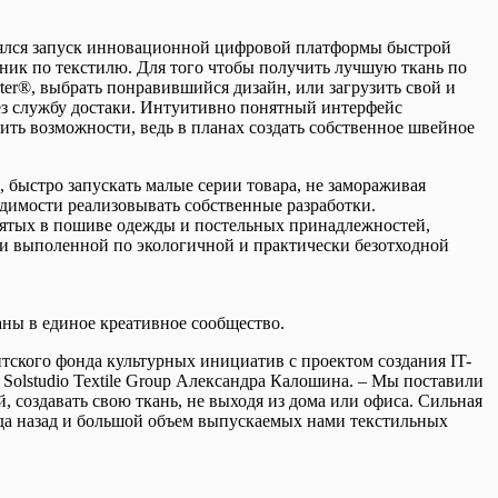
стоялся запуск инновационной цифровой платформы быстрой
жник по текстилю. Для того чтобы получить лучшую ткань по
er®, выбрать понравившийся дизайн, или загрузить свой и
рез службу достаки. Интуитивно понятный интерфейс
ить возможности, ведь в планах создать собственное швейное
, быстро запускать малые серии товара, не замораживая
одимости реализовывать собственные разработки.
нятых в пошиве одежды и постельных принадлежностей,
ни выполенной по экологичной и практически безотходной
аны в единое креативное сообщество.
ентского фонда культурных инициатив с проектом создания IT-
 Solstudio Textile Group Александра Калошина. – Мы поставили
, создавать свою ткань, не выходя из дома или офиса. Сильная
года назад и большой объем выпускаемых нами текстильных