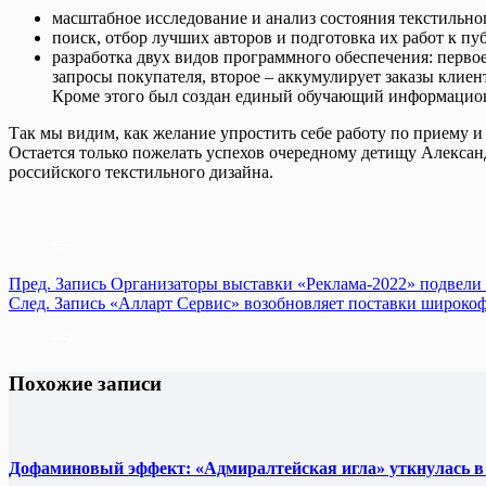
масштабное исследование и анализ состояния текстильно
поиск, отбор лучших авторов и подготовка их работ к п
разработка двух видов программного обеспечения: перво
запросы покупателя, второе – аккумулирует заказы клие
Кроме этого был создан единый обучающий информацион
Так мы видим, как желание упростить себе работу по приему 
Остается только пожелать успехов очередному детищу Александ
российского текстильного дизайна.
Пред.
Запись
Организаторы выставки «Реклама-2022» подвели 
След.
Запись
«Алларт Сервис» возобновляет поставки широко
Похожие записи
Дофаминовый эффект: «Адмиралтейская игла» уткнулась в