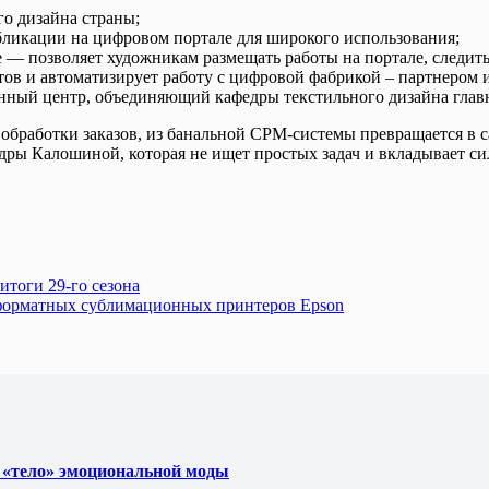
го дизайна страны;
убликации на цифровом портале для широкого использования;
е — позволяет художникам размещать работы на портале, следит
нтов и автоматизирует работу с цифровой фабрикой – партнером 
ный центр, объединяющий кафедры текстильного дизайна главн
и обработки заказов, из банальной СРМ-системы превращается в 
ры Калошиной, которая не ищет простых задач и вкладывает силы
итоги 29-го сезона
форматных сублимационных принтеров Epson
 «тело» эмоциональной моды