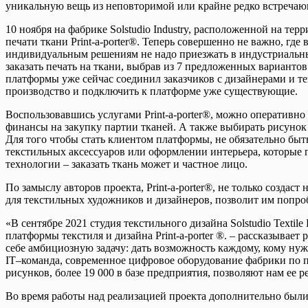
уникальную вещь из неповторимой или крайне редко встречаю
10 ноября на фабрике Solstudio Industry, расположенной на т
печати ткани Print-a-porter®. Теперь совершенно не важно, г
индивидуальным решениям не надо приезжать в индустриальные
заказать печать на ткани, выбрав из 7 предложенных варианто
платформы уже сейчас соединил заказчиков с дизайнерами и т
производство и подключить к платформе уже существующие.
Воспользовавшись услугами Print-a-porter®, можно оперативно 
финансы на закупку партии тканей. А также выбирать рисунок
Для того чтобы стать клиентом платформы, не обязательно б
текстильных аксессуаров или оформлении интерьера, которые 
технологии – заказать ткань может и частное лицо.
По замыслу авторов проекта, Print-a-porter®, не только создаст
для текстильных художников и дизайнеров, позволит им попро
«В сентябре 2021 студия текстильного дизайна Solstudio Texti
платформы текстиля и дизайна Print-a-porter ®. – рассказывае
себе амбициозную задачу: дать возможность каждому, кому нуж
IT–команда, современное цифровое оборудование фабрики по пе
рисунков, более 19 000 в базе предприятия, позволяют нам ее р
Во время работы над реализацией проекта дополнительно были