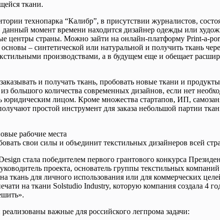
щейся ткани.
ерритории технопарка “Калибр”, в присутствии журналистов, со
де в данный момент времени находится дизайнер одежды или худо
 центры страны. Можно зайти на онлайн-платформу Print-a-port
в основы – синтетической или натуральной и получить ткань че
екстильными производствами, а в будущем еще и обещает расшир
заказывать и получать ткань, пробовать новые ткани и продукты
 из большого количества современных дизайнов, если нет необх
ыть юридическим лицом. Кроме множества стартапов, ИП, самоза
получают простой инструмент для заказа небольшой партии тка
 новые рабочие места
бовать свои силы и объединит текстильных дизайнеров всей стр
le Design стала победителем первого грантового конкурса Презид
т руководитель проекта, основатель группы текстильных компаний
на ткань для личного использования или для коммерческих целей
чати на ткани Solstudio Industry, которую компания создала 4 
ешить».
 реализованы важные для российского легпрома задачи: