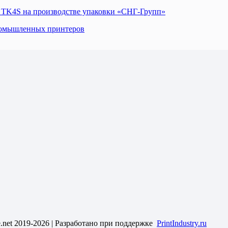
 TK4S на производстве упаковки «СНГ-Групп»
промышленных принтеров
le.net 2019-2026 | Разработано при поддержке
PrintIndustry.ru