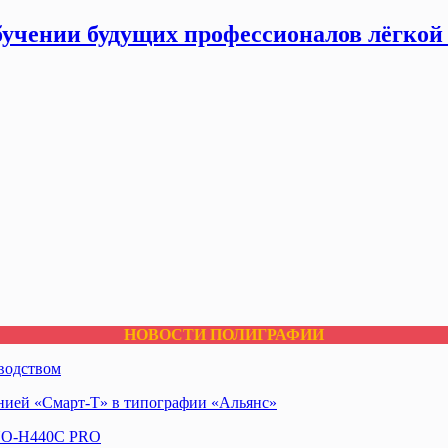
бучении будущих профессионалов лёгко
НОВОСТИ ПОЛИГРАФИИ
водством
ией «Смарт-Т» в типографии «Альянс»
NNO-H440C PRO