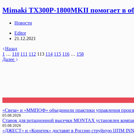
Mimaki TX300P-1800MKII помогает в о
Новости
Editor
21.12.2021
Назад
1
…
110
111
112
113
114
115
116
…
158
Далее
«Свеза» и «ММПОФ» объединили практики управления произ
05.08.2026
Cтанок для ротационной высечки MONTAX установлен компан
05.08.2026
«ДЖЕСТ» и «Копитек» доставят в Россию струйную ЦПМ I