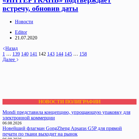
встречу, обновив даты
Новости
Editor
21.07.2020
Назад
1
…
139
140
141
142
143
144
145
…
158
Далее
НОВОСТИ ПОЛИГРАФИИ
Mondi представила концепцию, упрощающую упаковку для
электронной коммерции
06.08.2026
Новейший флагман GongZheng Apsaras G5P для прямой
печати по ткани выходит на рынок