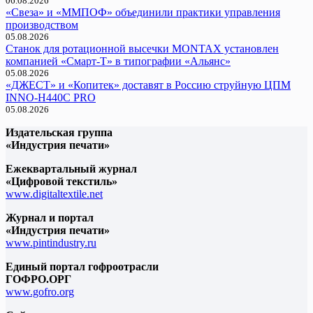
06.08.2026
«Свеза» и «ММПОФ» объединили практики управления
производством
05.08.2026
Cтанок для ротационной высечки MONTAX установлен
компанией «Смарт-Т» в типографии «Альянс»
05.08.2026
«ДЖЕСТ» и «Копитек» доставят в Россию струйную ЦПМ
INNO-H440C PRO
05.08.2026
Издательская группа
«Индустрия печати»
Ежеквартальный журнал
«Цифровой текстиль»
www.digitaltextile.net
Журнал и портал
«Индустрия печати»
www.pintindustry.ru
Единый портал гофроотрасли
ГОФРО.ОРГ
www.gofro.org