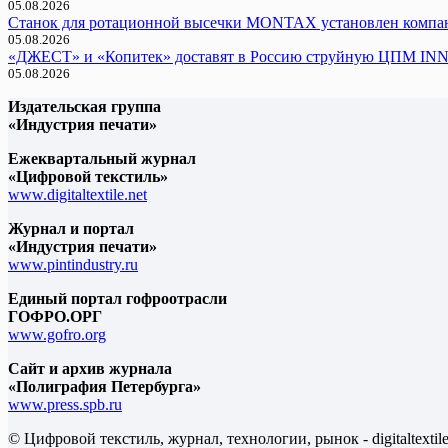
05.08.2026
Cтанок для ротационной высечки MONTAX установлен компан
05.08.2026
«ДЖЕСТ» и «Копитек» доставят в Россию струйную ЦПМ I
05.08.2026
Издательская группа
«Индустрия печати»
Ежеквартальный журнал
«Цифровой текстиль»
www.digitaltextile.net
Журнал и портал
«Индустрия печати»
www.pintindustry.ru
Единый портал гофроотрасли
ГОФРО.ОРГ
www.gofro.org
Сайт и архив журнала
«Полиграфия Петербурга»
www.press.spb.ru
© Цифровой текстиль, журнал, технологии, рынок - digitaltexti