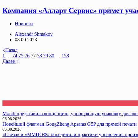
Компания «Алларт Сервис» примет учас
Новости
Alexandr Shmakov
08.09.2023
Назад
1
…
74
75
76
77
78
79
80
…
158
Далее
Mondi представила концепцию, упрощающую упаковку для эл
06.08.2026
Новейший флагман GongZheng Apsaras G5P для прямой печати 
06.08.2026
«Свеза» и «ММПОФ» объединили практики управления произ