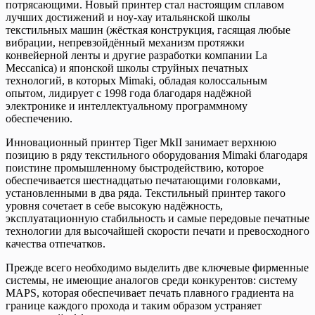
потрясающими. Новый принтер стал настоящим сплавом
лучших достижений и ноу-хау итальянской школы
текстильных машин (жёсткая конструкция, гасящая любые
вибрации, непревзойдённый механизм протяжки
конвейерной ленты и другие разработки компании La
Meccanica) и японской школы струйных печатных
технологий, в которых Mimaki, обладая колоссальным
опытом, лидирует с 1998 года благодаря надёжной
электронике и интеллектуальному программному
обеспечению.
Инновационный принтер Tiger MkII занимает верхнюю
позицию в ряду текстильного оборудования Mimaki благодаря
поистине промышленному быстродействию, которое
обеспечивается шестнадцатью печатающими головками,
установленными в два ряда. Текстильный принтер такого
уровня сочетает в себе высокую надёжность,
эксплуатационную стабильность и самые передовые печатные
технологии для высочайшей скорости печати и превосходного
качества отпечатков.
Прежде всего необходимо выделить две ключевые фирменные
системы, не имеющие аналогов среди конкурентов: систему
MAPS, которая обеспечивает печать плавного градиента на
границе каждого прохода и таким образом устраняет