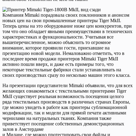
Компания Mimaki порадовала своих поклонников и анонсом
новых цен на свои промышленные принтеры Tiger MkII.
Теперь цены на это оборудование ниже цен конкурентов, при
том что оно обладает явными преимуществами в технических
характеристиках и функциональности. Учитывая все
вышеперечисленное, можно объяснить то огромное
внимание, которое проявили гости, приехавшие на
презентацию новой модели. Немаловажно отметить, что в
последнее время продажи принтеров Mimaki Tiger MkII
активно пошли вверх, и даже есть примеры того, что
некоторые текстильные фабрики стали устанавливать на
своих производствах сразу по несколько машин этого класса.
На презентации представители Mimaki объявили, что для всех
желающих ознакомиться с текстильными принтерами Tiger
MkII существует реальная возможность посещения целого
ряда текстильных производств в различных странах Европы,
где можно увидеть в работе как принтеры сублимационной
модификации, так и модели для прямой печати активными
чернилами на натуральных тканях. Компания также
приветствует посещение собственных демонстрационных
залов в Амстердаме
и Милане, где можно протестировать свои файлы и