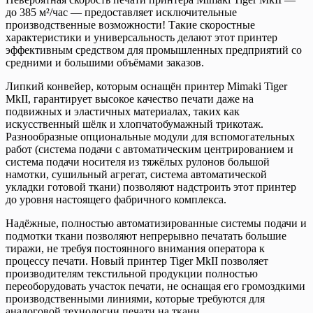
до 385 м²/час — предоставляет исключительные
производственные возможности! Такие скоростные
характеристики и универсальность делают этот принтер
эффективным средством для промышленных предприятий со
средними и большими объёмами заказов.
Липкий конвейер, которым оснащён принтер Mimaki Tiger
MkII, гарантирует высокое качество печати даже на
подвижных и эластичных материалах, таких как
искусственный шёлк и хлопчатобумажный трикотаж.
Разнообразные опциональные модули для вспомогательных
работ (система подачи с автоматическим центрированием и
система подачи носителя из тяжёлых рулонов большой
намотки, сушильный агрегат, система автоматической
укладки готовой ткани) позволяют надстроить этот принтер
до уровня настоящего фабричного комплекса.
Надёжные, полностью автоматизированные системы подачи и
подмотки ткани позволяют непрерывно печатать большие
тиражи, не требуя постоянного внимания оператора к
процессу печати. Новый принтер Tiger MkII позволяет
производителям текстильной продукции полностью
переоборудовать участок печати, не оснащая его громоздкими
производственными линиями, которые требуются для
аналоговой технологии печати на ткани.