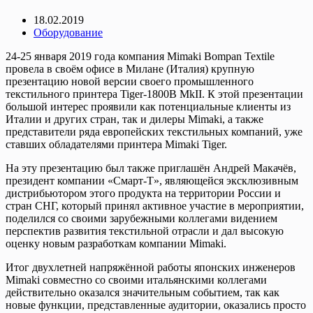
18.02.2019
Оборудование
24-25 января 2019 года компания Mimaki Bompan Textile
провела в своём офисе в Милане (Италия) крупную
презентацию новой версии своего промышленного
текстильного принтера Tiger-1800В MkII. К этой презентации
большой интерес проявили как потенциальные клиенты из
Италии и других стран, так и дилеры Mimaki, а также
представители ряда европейских текстильных компаний, уже
ставших обладателями принтера Mimaki Tiger.
На эту презентацию был также приглашён Андрей Макачёв,
президент компании «Смарт-Т», являющейся эксклюзивным
дистрибьютором этого продукта на территории России и
стран СНГ, который принял активное участие в мероприятии,
поделился со своими зарубежными коллегами видением
перспектив развития текстильной отрасли и дал высокую
оценку новым разработкам компании Mimaki.
Итог двухлетней напряжённой работы японских инженеров
Mimaki совместно со своими итальянскими коллегами
действительно оказался значительным событием, так как
новые функции, представленные аудитории, оказались просто