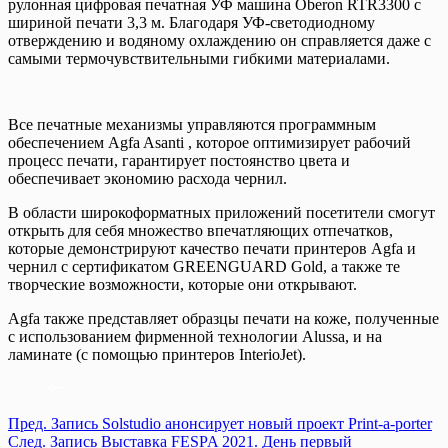
рулонная цифровая печатная УФ машина Oberon RTR3300 с
шириной печати 3,3 м. Благодаря УФ-светодиодному
отверждению и водяному охлаждению он справляется даже с
самыми термочувствительными гибкими материалами.
Все печатные механизмы управляются программным
обеспечением Agfa Asanti , которое оптимизирует рабочий
процесс печати, гарантирует постоянство цвета и
обеспечивает экономию расхода чернил.
В области широкоформатных приложений посетители смогут
открыть для себя множество впечатляющих отпечатков,
которые демонстрируют качество печати принтеров Agfa и
чернил с сертификатом GREENGUARD Gold, а также те
творческие возможности, которые они открывают.
Agfa также представляет образцы печати на коже, полученные
с использованием фирменной технологии Alussa, и на
ламинате (с помощью принтеров InterioJet).
Пред.
Запись
Solstudio анонсирует новый проект Print-a-porter
След.
Запись
Выставка FESPA 2021. День первый