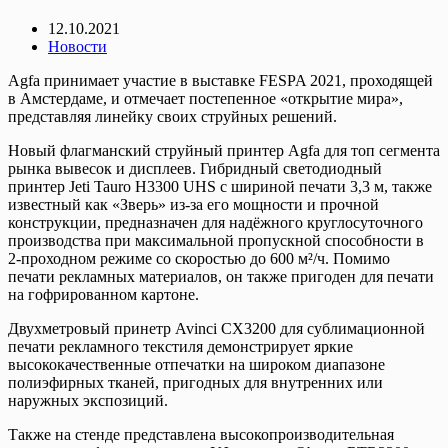
12.10.2021
Новости
Agfa принимает участие в выставке FESPA 2021, проходящей
в Амстердаме, и отмечает постепенное «открытие мира»,
представляя линейку своих струйных решений.
Новый флагманский струйный принтер Agfa для топ сегмента
рынка вывесок и дисплеев. Гибридный светодиодный
принтер Jeti Tauro H3300 UHS с шириной печати 3,3 м, также
известный как «Зверь» из-за его мощности и прочной
конструкции, предназначен для надёжного круглосуточного
производства при максимальной пропускной способности в
2-проходном режиме со скоростью до 600 м²/ч. Помимо
печати рекламных материалов, он также пригоден для печати
на гофрированном картоне.
Двухметровый принетр Avinci CX3200 для сублимационной
печати рекламного текстиля демонстрирует яркие
высококачественные отпечатки на широком диапазоне
полиэфирных тканей, пригодных для внутренних или
наружных экспозиций.
Также на стенде представлена высокопроизводительная