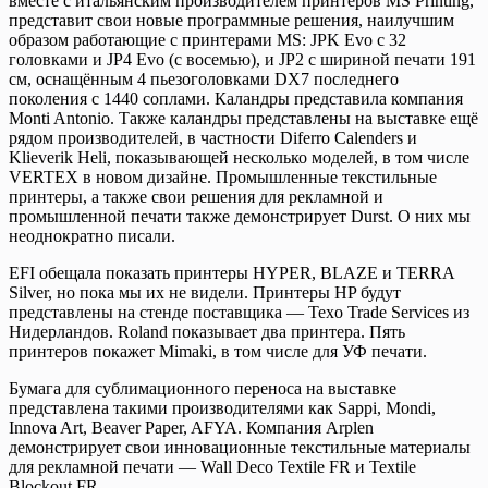
вместе с итальянским производителем принтеров MS Printing,
представит свои новые программные решения, наилучшим
образом работающие с принтерами MS: JPK Evo с 32
головками и JP4 Evo (с восемью), и JP2 с шириной печати 191
см, оснащённым 4 пьезоголовками DX7 последнего
поколения с 1440 соплами. Каландры представила компания
Monti Antonio. Также каландры представлены на выставке ещё
рядом производителей, в частности Diferro Calenders и
Klieverik Heli, показывающей несколько моделей, в том числе
VERTEX в новом дизайне. Промышленные текстильные
принтеры, а также свои решения для рекламной и
промышленной печати также демонстрирует Durst. О них мы
неоднократно писали.
EFI обещала показать принтеры HYPER, BLAZE и TERRA
Silver, но пока мы их не видели. Принтеры HP будут
представлены на стенде поставщика — Texo Trade Services из
Нидерландов. Roland показывает два принтера. Пять
принтеров покажет Mimaki, в том числе для УФ печати.
Бумага для сублимационного переноса на выставке
представлена такими производителями как Sappi, Mondi,
Innova Art, Beaver Paper, AFYA. Компания Arplen
демонстрирует свои инновационные текстильные материалы
для рекламной печати — Wall Deco Textile FR и Textile
Blockout FR.