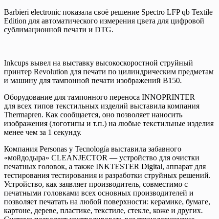
Barbieri electronic показала своё решение Spectro LFP qb Textile
Edition для автоматического измерения цвета для цифровой
сублимационной печати и DTG.
Inkcups вывел на выставку высокоскоростной струйный
принтер Revolution для печати по цилиндрическим предметам
и машину для тампонной печати изображений B150.
Оборудование для тампонного переноса INNOPRINTER
для всех типов текстильных изделий выставила компания
Thermapren. Как сообщается, оно позволяет наносить
изображения (логотипы и т.п.) на любые текстильные изделия
менее чем за 1 секунду.
Компания Personas y Tecnología выставила забавного
«мойдодыра» CLEANJECTOR — устройство для очистки
печатных головок, а также INKTESTER Digital, аппарат для
тестирования тестирования и разработки струйных решений.
Устройство, как заявляет производитель, совместимо с
печатными головками всех основных производителей и
позволяет печатать на любой поверхности: керамике, бумаге,
картоне, дереве, пластике, текстиле, стекле, коже и других.