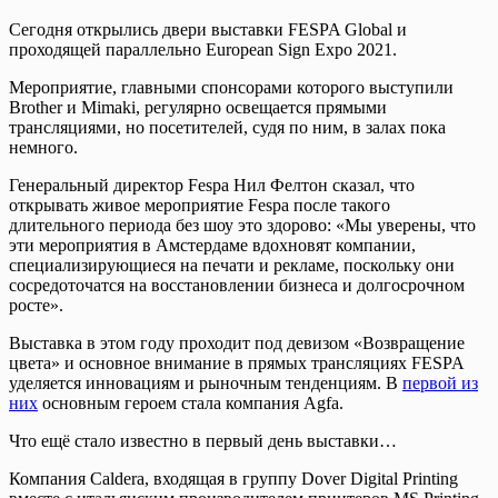
Сегодня открылись двери выставки FESPA Global и
проходящей параллельно European Sign Expo 2021.
Мероприятие, главными спонсорами которого выступили
Brother и Mimaki, регулярно освещается прямыми
трансляциями, но посетителей, судя по ним, в залах пока
немного.
Генеральный директор Fespa Нил Фелтон сказал, что
открывать живое мероприятие Fespa после такого
длительного периода без шоу это здорово: «Мы уверены, что
эти мероприятия в Амстердаме вдохновят компании,
специализирующиеся на печати и рекламе, поскольку они
сосредоточатся на восстановлении бизнеса и долгосрочном
росте».
Выставка в этом году проходит под девизом «Возвращение
цвета» и основное внимание в прямых трансляциях FESPA
уделяется инновациям и рыночным тенденциям. В
первой из
них
основным героем стала компания Agfa.
Что ещё стало известно в первый день выставки…
Компания Caldera, входящая в группу Dover Digital Printing