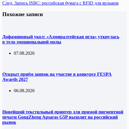
След.
Запись
ISBC: российская бумага с RFID для ярлыков
Похожие записи
Дофаминовый укол: «Адмиралтейская игла» уткнулась
в тело эмоциональной моды
07.08.2026
Открыт приём заявок на участие в конкурсе FESPA
Awards 2027
06.08.2026
Новейший текстильный принтер для прямой пигментной
печати GongZheng Apsaras G5P выходит на российский
рынок