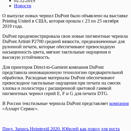
02.12.2019
Новости
О выпуске новых чернил DuPont было объявлено на выставке
Printing United в США, которая прошла с 23 по 25 октября
2019 года.
DuPont продемонстрировала свои новые пигментные чернила
DuPont Artistri P2700 средней вязкости, предназначенные для
рулонной печати, которые обеспечивают превосходную
насыщенность цвета, мягкие тактильные ощущения и
высокую устойчивость.
Для принтеров Direct-to-Garment компания DuPont
представила инновационную технологию предварительной
обработки. Расходные материалы DuPont обеспечивают
превосходное тактильные ощущения при печати на смесях
хлопка и полиэстера с расширенной цветовой гаммой
пигментных чернил серий E, F и G для печати DTG.
В России текстильные чернила DuPont представляет
компания
«Алларт Сервис».
Пред.
Запись
Heimtextil 2020. Юбилей как повод для роста