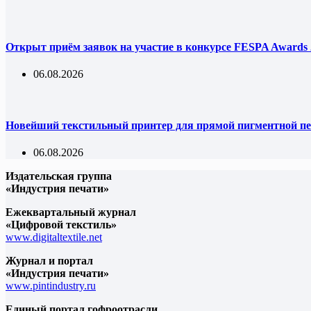
Открыт приём заявок на участие в конкурсе FESPA Awards 
06.08.2026
Новейший текстильный принтер для прямой пигментной пе
06.08.2026
Издательская группа
«Индустрия печати»
Ежеквартальный журнал
«Цифровой текстиль»
www.digitaltextile.net
Журнал и портал
«Индустрия печати»
www.pintindustry.ru
Единый портал гофроотрасли