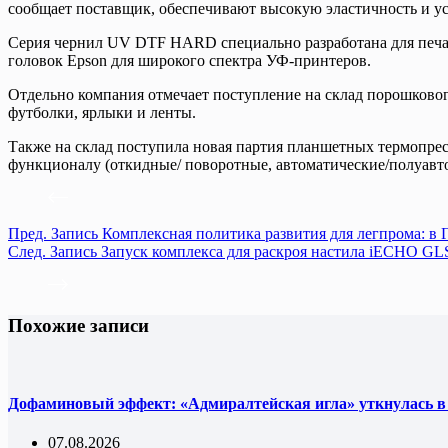
сообщает поставщик, обеспечивают высокую эластичность и ус
Серия чернил UV DTF HARD специально разработана для печати 
головок Epson для широкого спектра УФ-принтеров.
Отдельно компания отмечает поступление на склад порошкового
футболки, ярлыки и ленты.
Также на склад поступила новая партия планшетных термопре
функционалу (откидные/ поворотные, автоматические/полуавтом
Пред.
Запись
Комплексная политика развития для легпрома: в 
След.
Запись
Запуск комплекса для раскроя настила iECHO GL
Похожие записи
Дофаминовый эффект: «Адмиралтейская игла» уткнулась в
07.08.2026