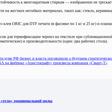
тойчивость к многократным стиркам — изображение не трескает
на жестких негибких материалах, таких как: стекло, керамика,
 клея ORIC для DTF печати (в фасовке по 1 кг и 25 кг) и план
ссов для термофиксации чернил на текстиле при сублимационно
атические) и производительности (один /два рабочих стола).
Госдуме РФ бизнес и власть поговорили о будущем стратегическо
SA на фабрике «Аристокрафт» произвела компания «Смарт-Т»
 «тело» эмоциональной моды