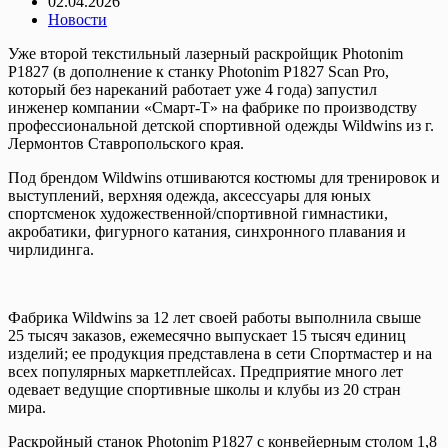
02.04.2026
Новости
Уже второй текстильный лазерный раскройщик Photonim
P1827 (в дополнение к станку Photonim P1827 Scan Pro,
который без нареканий работает уже 4 года) запустил
инженер компании «Смарт-Т» на фабрике по производству
профессиональной детской спортивной одежды Wildwins из г.
Лермонтов Ставропольского края.
Под брендом Wildwins отшиваются костюмы для тренировок и
выступлений, верхняя одежда, аксессуары для юных
спортсменок художественной/спортивной гимнастики,
акробатики, фигурного катания, синхронного плавания и
чирлидинга.
Фабрика Wildwins за 12 лет своей работы выполнила свыше
25 тысяч заказов, ежемесячно выпускает 15 тысяч единиц
изделий; ее продукция представлена в сети Спортмастер и на
всех популярных маркетплейсах. Предприятие много лет
одевает ведущие спортивные школы и клубы из 20 стран
мира.
Раскройный станок Photonim P1827 с конвейерным столом 1,8