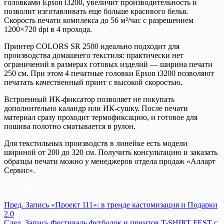
головками Epson i3200, увеличит производительность и
позволит изготавливать еще больше красивого белья.
Скорость печати комплекса до 56 м²/час с разрешением
1200×720 dpi в 4 прохода.
Принтер COLORS SR 2500 идеально подходит для
производства домашнего текстиля: практически нет
ограничений в размерах готовых изделий — ширина печати
250 см. При этом 4 печатные головки Epson i3200 позволяют
печатать качественный принт с высокой скоростью.
Встроенный ИК-фиксатор позволяет не покупать
дополнительно каландр или ИК-сушку. После печати
материал сразу проходит термофиксацию, и готовое для
пошива полотно сматывается в рулон.
Для текстильных производств в линейке есть модели
шириной от 200 до 320 см. Получить консультацию и заказать
образцы печати можно у менеджеров отдела продаж «Алларт
Сервис».
Пред.
Запись
«Проект 111»: в тренде кастомизация и Подарки
2.0
След.
Запись
Фестиваль футболок и принтов T-SHIRT FEST с