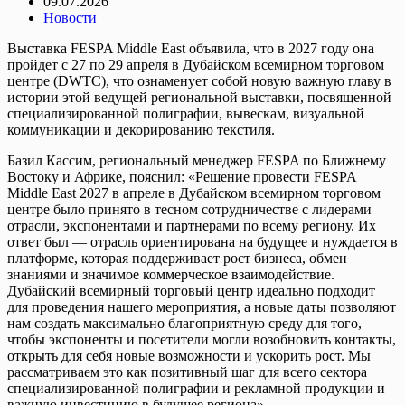
09.07.2026
Новости
Выставка FESPA Middle East объявила, что в 2027 году она
пройдет с 27 по 29 апреля в Дубайском всемирном торговом
центре (DWTC), что ознаменует собой новую важную главу в
истории этой ведущей региональной выставки, посвященной
специализированной полиграфии, вывескам, визуальной
коммуникации и декорированию текстиля.
Базил Кассим, региональный менеджер FESPA по Ближнему
Востоку и Африке, пояснил: «Решение провести FESPA
Middle East 2027 в апреле в Дубайском всемирном торговом
центре было принято в тесном сотрудничестве с лидерами
отрасли, экспонентами и партнерами по всему региону. Их
ответ был — отрасль ориентирована на будущее и нуждается в
платформе, которая поддерживает рост бизнеса, обмен
знаниями и значимое коммерческое взаимодействие.
Дубайский всемирный торговый центр идеально подходит
для проведения нашего мероприятия, а новые даты позволяют
нам создать максимально благоприятную среду для того,
чтобы экспоненты и посетители могли возобновить контакты,
открыть для себя новые возможности и ускорить рост. Мы
рассматриваем это как позитивный шаг для всего сектора
специализированной полиграфии и рекламной продукции и
важную инвестицию в будущее региона».