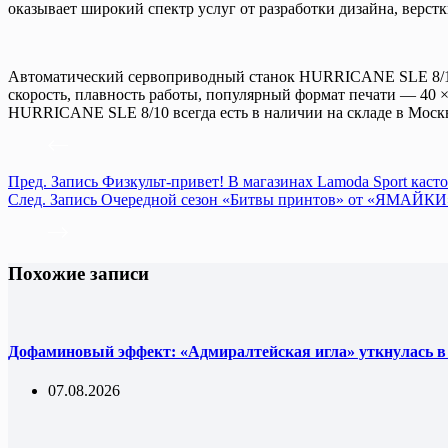
оказывает широкий спектр услуг от разработки дизайна, верстк
Автоматический сервоприводный станок HURRICANE SLE 8/10 я
скорость, плавность работы, популярный формат печати — 40 ×
HURRICANE SLE 8/10 всегда есть в наличии на складе в Моск
Пред.
Запись
Физкульт-привет! В магазинах Lamoda Sport кас
След.
Запись
Очередной сезон «Битвы принтов» от «ЯМАЙКИ
Похожие записи
Дофаминовый эффект: «Адмиралтейская игла» уткнулась в
07.08.2026