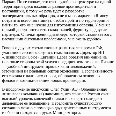
Парка». По ее словам, это очень удобная структура: на одной
территории здесь находятся разные производители и
поставщики, к тому же речь идет о разработке
экспериментальных образцов, а не о масс-маркете. «Я могу
потратить всего пять минут, чтобы пройти по территории и
найти то, что мне нужно для изготовления образца. У меня в
прямой доступности есть склад тканей, фурнитура, другие
партнеры. С точки зрения дизайнера, который сталкивается с
насущными бытовыми проблемами, мне очень удобно».
Говоря о других составляющих развития легпрома в РФ,
участники сессии коснулись темы лизинга. Директор НП
«Лизинговый Союз» Евгений Царев обратил внимание на
полезные стороны этой услуги предприятиям отрасли. Лизинг
— удобный инструмент прямых капиталовложений,
заточенный на реальный сектор экономики. Перспективность
его связана с наличием спроса, обновлением основных
фондов и возникновением новых производств.
В продолжение дискуссии Олег Ухин (АО «Объединенная
лизинговая компания») напомнил, что сейчас в России очень
высокий уровень ключевой ставки и эксперты ожидают
дальнейшее ее повышение. Переломить существующую
ситуацию можно с помощью двух действенных инструмента
и оба они находятся в руках Минпромторга.