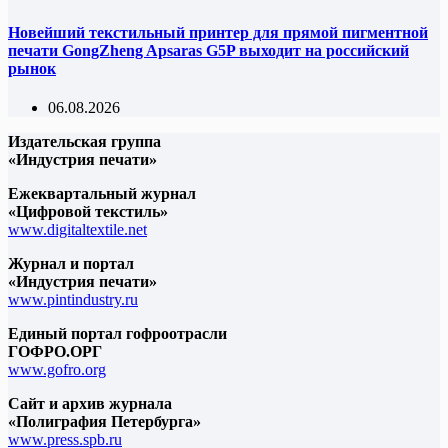
Новейший текстильный принтер для прямой пигментной
печати GongZheng Apsaras G5P выходит на российский
рынок
06.08.2026
Издательская группа
«Индустрия печати»
Ежеквартальный журнал
«Цифровой текстиль»
www.digitaltextile.net
Журнал и портал
«Индустрия печати»
www.pintindustry.ru
Единый портал гофроотрасли
ГОФРО.ОРГ
www.gofro.org
Сайт и архив журнала
«Полиграфия Петербурга»
www.press.spb.ru