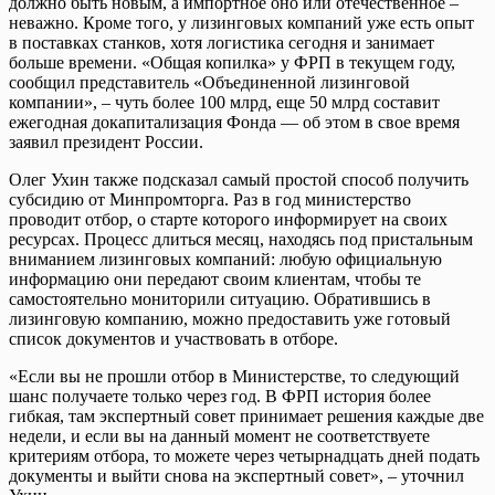
должно быть новым, а импортное оно или отечественное –
неважно. Кроме того, у лизинговых компаний уже есть опыт
в поставках станков, хотя логистика сегодня и занимает
больше времени. «Общая копилка» у ФРП в текущем году,
сообщил представитель «Объединенной лизинговой
компании», – чуть более 100 млрд, еще 50 млрд составит
ежегодная докапитализация Фонда — об этом в свое время
заявил президент России.
Олег Ухин также подсказал самый простой способ получить
субсидию от Минпромторга. Раз в год министерство
проводит отбор, о старте которого информирует на своих
ресурсах. Процесс длиться месяц, находясь под пристальным
вниманием лизинговых компаний: любую официальную
информацию они передают своим клиентам, чтобы те
самостоятельно мониторили ситуацию. Обратившись в
лизинговую компанию, можно предоставить уже готовый
список документов и участвовать в отборе.
«Если вы не прошли отбор в Министерстве, то следующий
шанс получаете только через год. В ФРП история более
гибкая, там экспертный совет принимает решения каждые две
недели, и если вы на данный момент не соответствуете
критериям отбора, то можете через четырнадцать дней подать
документы и выйти снова на экспертный совет», – уточнил