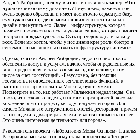
Андрей Разбродин, почему, в итоге, и появился кластер. «Что
нужно начинающему дизайнеру? Безусловно, даже если он
очень хорошо образован и имеет достаточно серьезную базу,
ему нужно место, где он может произвести текстильный
дизайн или купить его. Далее – инфраструктура, которая
поможет произвести капсульную коллекцию, которая поможет
построить продажную часть. Суть примерно одна и та же у
всех. Если мы хотим, чтобы у нас дизайнеры росли быстро и
системно, то мы должны создать инфраструктуру системы».
Однако, считает Андрей Разбродин, недостаточно просто
обеспечить доступ к услугам, важно, чтобы определенные их
виды предоставлялись на взаимовыгодной основе, в том
числе за счет госсубсидий. «Безусловно, без помощи
государства и определенных регулирующих функций, в
частности от правительства Москвы, будет тяжело.
Посмотрите на то, как работает Миланская неделя моды. Она
проходит несколько недель, и помимо предприятий, которые
вовлечены в этот процесс, выгоду получает и город. Для
самого Милана это загруженность отелей, ресторанов, причем
за эти недели в два-три раза увеличивается стоимость отелей.
Это очень интересная деятельность для города».
Руководитель проекта «Лаборатория Моды Легпром» Наталья
Разбродина рассказала почему стала резидентом «Легпром