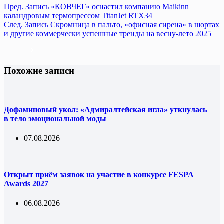
Пред.
Запись
«КОВЧЕГ» оснастил компанию Maikinn
каландровым термопрессом TitanJet RTX34
След.
Запись
Скромница в пальто, «офисная сирена» в шортах
и другие коммерчески успешные тренды на весну-лето 2025
Похожие записи
Дофаминовый укол: «Адмиралтейская игла» уткнулась
в тело эмоциональной моды
07.08.2026
Открыт приём заявок на участие в конкурсе FESPA
Awards 2027
06.08.2026