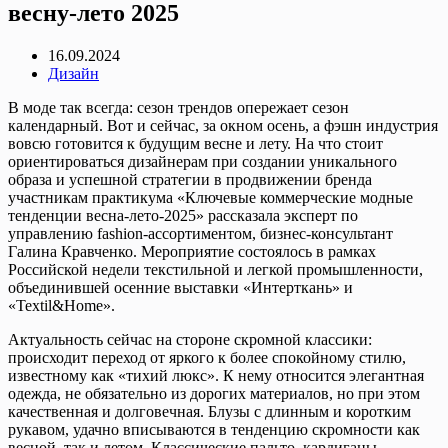
весну-лето 2025
16.09.2024
Дизайн
В моде так всегда: сезон трендов опережает сезон
календарный. Вот и сейчас, за окном осень, а фэшн индустрия
вовсю готовится к будущим весне и лету. На что стоит
ориентироваться дизайнерам при создании уникального
образа и успешной стратегии в продвижении бренда
участникам практикума «Ключевые коммерческие модные
тенденции весна-лето-2025» рассказала эксперт по
управлению fashion-ассортиментом, бизнес-консультант
Галина Кравченко. Мероприятие состоялось в рамках
Российской недели текстильной и легкой промышленности,
объединившей осенние выставки «Интерткань» и
«Textil&Home».
Актуальность сейчас на стороне скромной классики:
происходит переход от яркого к более спокойному стилю,
известному как «тихий люкс». К нему относится элегантная
одежда, не обязательно из дорогих материалов, но при этом
качественная и долговечная. Блузы с длинным и коротким
рукавом, удачно вписываются в тенденцию скромности как
весной, так и летом. Классические пальто, кардиганы,