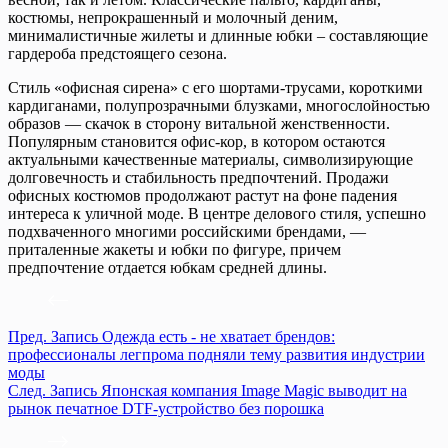
костюмы, непрокрашенный и молочный деним,
минималистичные жилеты и длинные юбки – составляющие
гардероба предстоящего сезона.
Стиль «офисная сирена» с его шортами-трусами, короткими
кардиганами, полупрозрачными блузками, многослойностью
образов — скачок в сторону витальной женственности.
Популярным становится офис-кор, в котором остаются
актуальными качественные материалы, символизирующие
долговечность и стабильность предпочтений. Продажи
офисных костюмов продолжают растут на фоне падения
интереса к уличной моде. В центре делового стиля, успешно
подхваченного многими российскими брендами, —
приталенные жакеты и юбки по фигуре, причем
предпочтение отдается юбкам средней длины.
Пред.
Запись
Одежда есть - не хватает брендов:
профессионалы легпрома подняли тему развития индустрии
моды
След.
Запись
Японская компания Image Magic выводит на
рынок печатное DTF-устройство без порошка