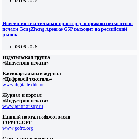
06.08.2026
Новейший текстильный принтер для прямой пигментной
печати GongZheng Apsaras G5P выходит на российский
рынок
06.08.2026
Издательская группа
«Индустрия печати»
Ежеквартальный журнал
«Цифровой текстиль»
www.digitaltextile.net
Журнал и портал
«Индустрия печати»
www.pintindustry.ru
Единый портал гофроотрасли
ГОФРО.ОРГ
www.gofro.org
Сайт и архив журнала