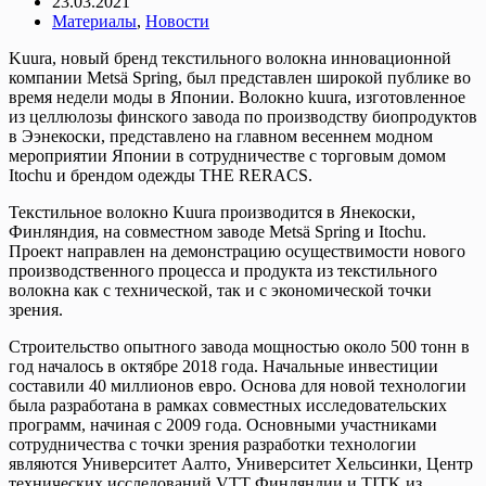
23.03.2021
Материалы
,
Новости
Kuura, новый бренд текстильного волокна инновационной
компании Metsä Spring, был представлен широкой публике во
время недели моды в Японии. Волокно kuura, изготовленное
из целлюлозы финского завода по производству биопродуктов
в Ээнекоски, представлено на главном весеннем модном
мероприятии Японии в сотрудничестве с торговым домом
Itochu и брендом одежды THE RERACS.
Текстильное волокно Kuura производится в Янекоски,
Финляндия, на совместном заводе Metsä Spring и Itochu.
Проект направлен на демонстрацию осуществимости нового
производственного процесса и продукта из текстильного
волокна как с технической, так и с экономической точки
зрения.
Строительство опытного завода мощностью около 500 тонн в
год началось в октябре 2018 года. Начальные инвестиции
составили 40 миллионов евро. Основа для новой технологии
была разработана в рамках совместных исследовательских
программ, начиная с 2009 года. Основными участниками
сотрудничества с точки зрения разработки технологии
являются Университет Аалто, Университет Хельсинки, Центр
технических исследований VTT Финляндии и TITK из