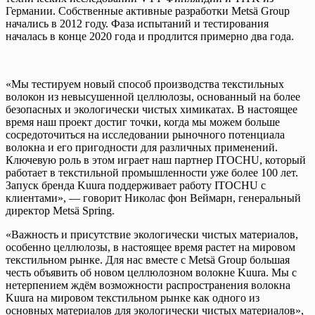
Германии. Собственные активные разработки Metsä Group
начались в 2012 году. Фаза испытаний и тестирования
началась в конце 2020 года и продлится примерно два года.
«Мы тестируем новый способ производства текстильных
волокон из невысушенной целлюлозы, основанный на более
безопасных и экологически чистых химикатах. В настоящее
время наш проект достиг точки, когда мы можем больше
сосредоточиться на исследовании рыночного потенциала
волокна и его пригодности для различных применений.
Ключевую роль в этом играет наш партнер ITOCHU, который
работает в текстильной промышленности уже более 100 лет.
Запуск бренда Kuura поддерживает работу ITOCHU с
клиентами», — говорит Николас фон Веймарн, генеральный
директор Metsä Spring.
«Важность и присутствие экологически чистых материалов,
особенно целлюлозы, в настоящее время растет на мировом
текстильном рынке. Для нас вместе с Metsä Group большая
честь объявить об новом целлюлозном волокне Kuura. Мы с
нетерпением ждём возможности распространения волокна
Kuura на мировом текстильном рынке как одного из
основных материалов для экологически чистых материалов»,