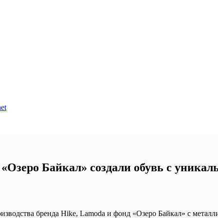
et
д «Озеро Байкал» создали обувь с уника
оизводства бренда Hike, Lamoda и фонд «Озеро Байкал» с мета