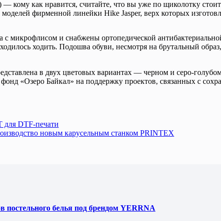
 — кому как нравится, считайте, что вы уже по щиколотку стои
моделей фирменной линейки Hike Jasper, верх которых изготов
а с микрофлисом и снабжены ортопедической антибактериальной 
иходилось ходить. Подошва обуви, несмотря на брутальный образ
редставлена в двух цветовых вариантах — черном и серо-голубом
 фонд «Озеро Байкал» на поддержку проектов, связанных с сохр
T для DTF-печати
роизводство новым карусельным станком PRINTEX
ов постельного белья под брендом YERRNA