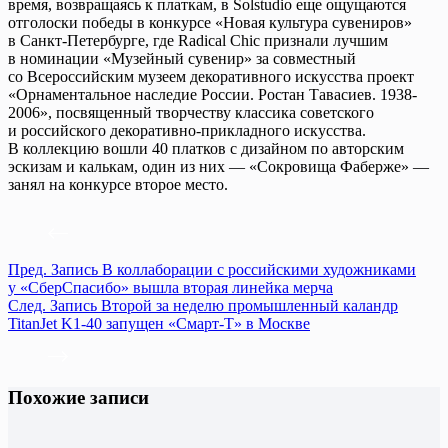
время, возвращаясь к платкам, в Solstudio еще ощущаются
отголоски победы в конкурсе «Новая культура сувениров»
в Санкт-Петербурге, где Radical Chic признали лучшим
в номинации «Музейный сувенир» за совместный
со Всероссийским музеем декоративного искусства проект
«Орнаментальное наследие России. Ростан Тавасиев. 1938-
2006», посвященный творчеству классика советского
и российского декоративно-прикладного искусства.
В коллекцию вошли 40 платков с дизайном по авторским
эскизам и калькам, один из них — «Сокровища Фаберже» —
занял на конкурсе второе место.
Пред.
Запись
В коллаборации с российскими художниками
у «СберСпасибо» вышла вторая линейка мерча
След.
Запись
Второй за неделю промышленный каландр
TitanJet K1-40 запущен «Смарт-Т» в Москве
Похожие записи