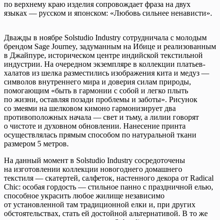
по верхнему краю изделия сопровождает фраза на двух
языках — русском и японском: «Любовь сильнее ненависти».
Дважды в ноябре Solstudio Industry сотрудничала с молодым
брендом Sage Journey, задуманным на Ибице и реализованным
в Джайпуре, историческом центре индийской текстильной
индустрии. На очередном экземпляре в коллекции платьев-
халатов из шелка разместились изображения кита и медуз —
символов внутреннего мира и доверия силам природы,
помогающим «быть в гармонии с собой и легко плыть
по жизни, оставляя позади проблемы и заботы». Рисунок
со змеями на шелковом кимоно гармонизирует два
противоположных начала — свет и тьму, а лилии говорят
о чистоте и духовном обновлении. Нанесение принта
осуществлялась прямым способом по натуральной ткани
размером 5 метров.
На данный момент в Solstudio Industry сосредоточены
на изготовлении коллекции новогоднего домашнего
текстиля — скатертей, салфеток, настенного декора от Radical
Chic: особая гордость — стильное панно с праздничной елью,
способное украсить любое жилище независимо
от установленной там традиционной елки и, при других
обстоятельствах, стать ей достойной альтернативой. В то же