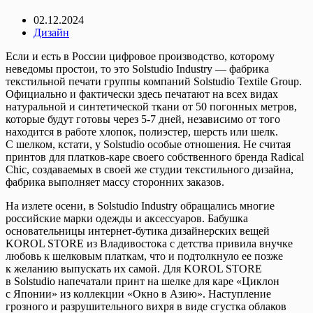
02.12.2024
Дизайн
Если и есть в России цифровое производство, которому
неведомы простои, то это Solstudio Industry — фабрика
текстильной печати группы компаний Solstudio Textile Group.
Официально и фактически здесь печатают на всех видах
натуральной и синтетической ткани от 50 погонных метров,
которые будут готовы через 5-7 дней, независимо от того
находится в работе хлопок, полиэстер, шерсть или шелк.
С шелком, кстати, у Solstudio особые отношения. Не считая
принтов для платков-каре своего собственного бренда Radical
Chic, создаваемых в своей же студии текстильного дизайна,
фабрика выполняет массу сторонних заказов.
На излете осени, в Solstudio Industry обращались многие
российские марки одежды и аксессуаров. Бабушка
основательницы интернет-бутика дизайнерских вещей
KOROL STORE из Владивостока с детства привила внучке
любовь к шелковым платкам, что и подтолкнуло ее позже
к желанию выпускать их самой. Для KOROL STORE
в Solstudio напечатали принт на шелке для каре «Циклон
с Японии» из коллекции «Окно в Азию». Наступление
грозного и разрушительного вихря в виде сгустка облаков