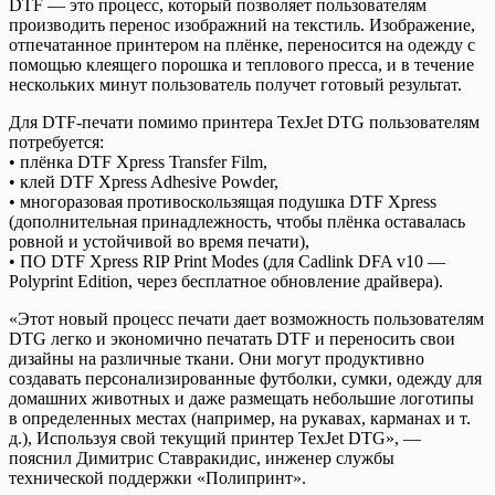
DTF — это процесс, который позволяет пользователям
производить перенос изображний на текстиль. Изображение,
отпечатанное принтером на плёнке, переносится на одежду с
помощью клеящего порошка и теплового пресса, и в течение
нескольких минут пользователь получет готовый результат.
Для DTF-печати помимо принтера TexJet DTG пользователям
потребуется:
• плёнка DTF Xpress Transfer Film,
• клей DTF Xpress Adhesive Powder,
• многоразовая противоскользящая подушка DTF Xpress
(дополнительная принадлежность, чтобы плёнка оставалась
ровной и устойчивой во время печати),
• ПО DTF Xpress RIP Print Modes (для Cadlink DFA v10 —
Polyprint Edition, через бесплатное обновление драйвера).
«Этот новый процесс печати дает возможность пользователям
DTG легко и экономично печатать DTF и переносить свои
дизайны на различные ткани. Они могут продуктивно
создавать персонализированные футболки, сумки, одежду для
домашних животных и даже размещать небольшие логотипы
в определенных местах (например, на рукавах, карманах и т.
д.), Используя свой текущий принтер TexJet DTG», —
пояснил Димитрис Ставракидис, инженер службы
технической поддержки «Полипринт».