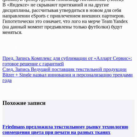
В «Яндексе» не скрывают притязаний и на другие
дисциплины, рассчитывая утвердиться в новом для себя
направлении eSports с привлечением внешних партнеров.
Гипотетически это означает, что лого на мерче Team Yandex
(на данный момент предъявлены только футболки) будут
меняться.
Пред.
Запись
Комплекс для сублимации от «Алларт Сервис»:
готовое решение с гарантией
След.
Запись
Ведущий поставщик текстильной продукции
Bitzer + Single назвал инновации и персонализацию трендами
года
Похожие записи
Friedmans предложила текстильному рынку технологию
совмещения цвета при печати на разных тканях