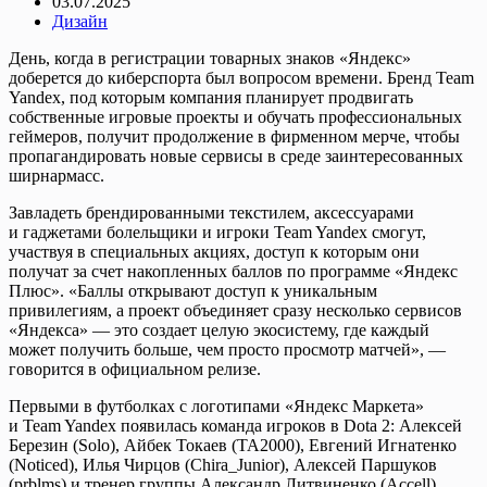
03.07.2025
Дизайн
День, когда в регистрации товарных знаков «Яндекс»
доберется до киберспорта был вопросом времени. Бренд Team
Yandex, под которым компания планирует продвигать
собственные игровые проекты и обучать профессиональных
геймеров, получит продолжение в фирменном мерче, чтобы
пропагандировать новые сервисы в среде заинтересованных
ширнармасс.
Завладеть брендированными текстилем, аксессуарами
и гаджетами болельщики и игроки Team Yandex смогут,
участвуя в специальных акциях, доступ к которым они
получат за счет накопленных баллов по программе «Яндекс
Плюс». «Баллы открывают доступ к уникальным
привилегиям, а проект объединяет сразу несколько сервисов
«Яндекса» — это создает целую экосистему, где каждый
может получить больше, чем просто просмотр матчей», —
говорится в официальном релизе.
Первыми в футболках с логотипами «Яндекс Маркета»
и Team Yandex появилась команда игроков в Dota 2: Алексей
Березин (Solo), Айбек Токаев (TA2000), Евгений Игнатенко
(Noticed), Илья Чирцов (Chira_Junior), Алексей Паршуков
(prblms) и тренер группы Александр Литвиненко (Accell).