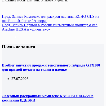
сложные носители, как блэкбэк и флаги.
Пред.
Запись
Комплекс для раскроя настила iECHO GLS на
швейной фабрике "Аврора"
След.
Запись
Первый в России пигментный принтер d.gen
Arachne HEXA в «Димитекс»
Похожие записи
Brother запустил продажи текстильного гибрида GTX300
для прямой печати на ткани и пленке
27.07.2026
Лазерный раскройный комплекс KASU KD1814-SY в
компании ВДЕБРИ