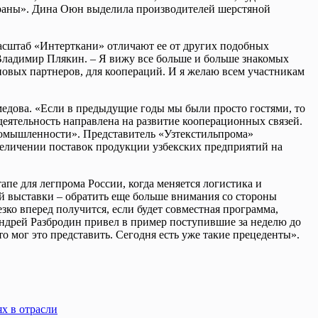
страны». Дина Оюн выделила производителей шерстяной
асштаб «Интерткани» отличают ее от других подобных
 Владимир Плякин. – Я вижу все больше и больше знакомых
 новых партнеров, для коопераций. И я желаю всем участникам
едова. «Если в предыдущие годы мы были просто гостями, то
еятельность направлена на развитие кооперационных связей.
промышленности». Представитель «Узтекстильпрома»
величении поставок продукции узбекских предприятий на
пе для легпрома России, когда меняется логистика и
й выставки – обратить еще больше внимания со стороны
зко вперед получится, если будет совместная программа,
ндрей Разбродин привел в пример поступившие за неделю до
то мог это представить. Сегодня есть уже такие прецеденты».
х в отрасли