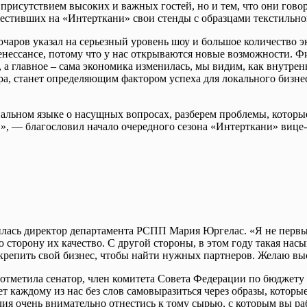
присутствием высоких и важных гостей, но и тем, что они гово
зместивших на «Интерткани» свои стенды с образцами текстиль
аров указал на серьезный уровень шоу и большое количество э
ессансе, потому что у нас открываются новые возможности. Фик
а главное – сама экономика изменилась, мы видим, как внутре
ра, станет определяющим фактором успеха для локального бизне
альном языке о насущных вопросах, разберем проблемы, которые
ь!», — благословил начало очередного сезона «Интерткани» ви
лилась директор департамента РСПП Мария Юргелас. «Я не первый
 сторону их качество. С другой стороны, в этом году такая нас
укрепить свой бизнес, чтобы найти нужных партнеров. Желаю выс
 отметила сенатор, член комитета Совета Федерации по бюджет
т каждому из нас без слов самовыразиться через образы, которы
лия очень внимательно отнестись к тому сырью, с которым вы ра