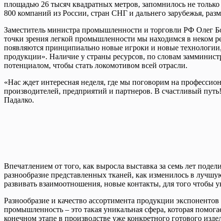
площадью 26 тысяч квадратных метров, запомнилось не только 
800 компаний из России, стран СНГ и дальнего зарубежья, ра
Заместитель министра промышленности и торговли РФ Олег Боч
точки зрения легкой промышленности мы находимся в неком рен
появляются принципиально новые игроки и новые технологии, 
продукции». Наличие у страны ресурсов, по словам замминист
потенциалом, чтобы стать локомотивом всей отрасли.
«Нас ждет интересная неделя, где мы поговорим на профессион
производителей, предприятий и партнеров. В счастливый пут
Падалко.
Впечатлением от того, как выросла выставка за семь лет поде
разнообразие представленных тканей, как изменилось в лучшую
развивать взаимоотношения, новые контакты, для того чтобы 
Разнообразие и качество ассортимента продукции экспонентов
промышленность – это такая уникальная сфера, которая помогае
конечном этапе в производстве уже конкретного готового изде