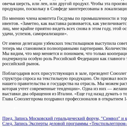
овечья шерсть, или лен, или другой продукт. Чтобы эта прои
продукции, поскольку в Совфеде заинтересованы в локализаци
По мнению члена комитета Госдумы по промышленности и тор
ивентов. «Заметно, как выставка развивается, как увеличивае
лиц, мне крайне приятно видеть всех снова в этом году, этой 
удачи, успехов, самореализации».
От имени делегации узбекских текстильщиков выступила сове
теперь мы становимся полноправными партнерами. Количество 
Мы видим, что мир меняется и понимаем, что только коопера
подчеркнула особую роль Российской Федерации как главного 
российский рынок.
Поблагодарив всех присутствующих в зале, президент Союзлег
структура спроса на текстильную продукцию. Он призвал восп
нашего правительства и государства на отрасль. Мы можем раст
которая учтет современные тенденции». Одна из них — желани
выставки два обращения из Италии. «Еще год назад думать о том
Глава Союзлегпрома поздравил профессионалов в открытием 1
Пред.
Запись
Московский геральдический форум, "Символ" и к
След.
Запись
Эксперты деловой программы «Текстильлегпром-2