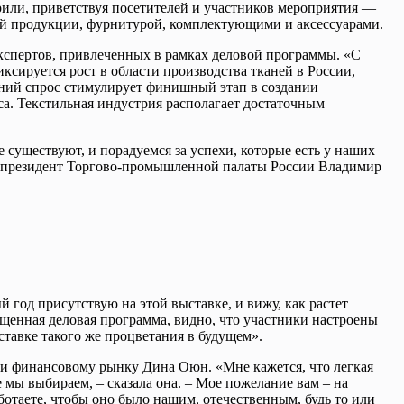
рили, приветствуя посетителей и участников мероприятия —
ной продукции, фурнитурой, комплектующими и аксессуарами.
кспертов, привлеченных в рамках деловой программы. «С
сируется рост в области производства тканей в России,
нний спрос стимулирует финишный этап в создании
са. Текстильная индустрия располагает достаточным
 существуют, и порадуемся за успехи, которые есть у наших
це-президент Торгово-промышленной палаты России Владимир
 год присутствую на этой выставке, и вижу, как растет
ыщенная деловая программа, видно, что участники настроены
тавке такого же процветания в будущем».
у и финансовому рынку Дина Оюн. «Мне кажется, что легкая
е мы выбираем, – сказала она. – Мое пожелание вам – на
ботаете, чтобы оно было нашим, отечественным, будь то или