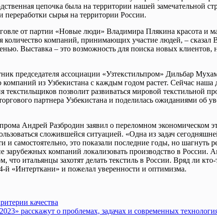
зводственная цепочка была на территории нашей замечательной 
и переработки сырья на территории России.
говле от партии «Новые люди» Владимира Плякина красота и м
тся количество компаний, принимающих участие людей, – сказал
осенью. Выставка – это возможность для поиска новых клиентов,
тник председателя ассоциации «Узтекстильпром» Дильбар Мухам
компаний из Узбекистана с каждым годом растет. Сейчас наша д
ция текстильщиков позволит развиваться мировой текстильной 
торгового партнера Узбекистана и поделилась ожиданиями об у
прома Андрей Разбродин заявил о переломном экономическом эта
ользоваться сложившейся ситуацией. «Одна из задач сегодняшне
и и самостоятельно, это показали последние годы, но шагнуть ре
е зарубежных компаний локализовать производство в России. А
, что итальянцы захотят делать текстиль в России. Вряд ли кто-
4-й «Интерткани» и пожелал уверенности и оптимизма.
ритерии качества
023» расскажут о проблемах, задачах и современных технология