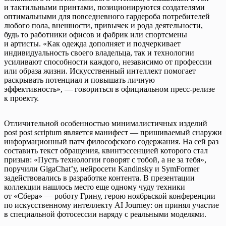
и тактильными принтами, позиционируются создателями
оптимальными для повседневного гардероба потребителей
любого пола, внешности, привычек и рода деятельности,
будь то работники офисов и фабрик или спортсмены
и артисты. «Как одежда дополняет и подчеркивает
индивидуальность своего владельца, так и технологии
усиливают способности каждого, независимо от профессии
или образа жизни. Искусственный интеллект помогает
раскрывать потенциал и повышать личную
эффективность», — говориться в официальном пресс-релизе
к проекту.
Отличительной особенностью минималистичных изделий
post post scriptum является манифест — пришиваемый снаружи
информационный патч философского содержания. На сей раз
составить текст обращения, квинтэссенцией которого стал
призыв: «Пусть технологии говорят с тобой, а не за тебя»,
поручили GigaChat’у, нейросети Kandinsky и SymFormer
задействовались в разработке контента. В презентации
коллекции нашлось место еще одному чуду техники
от «Сбера» — роботу Грину, герою ноябрьской конференции
по искусственному интеллекту AI Journey: он принял участие
в специальной фотосессии наряду с реальными моделями.