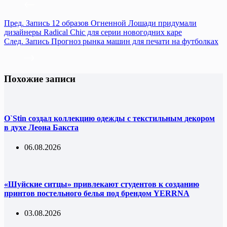
Пред.
Запись
12 образов Огненной Лошади придумали
дизайнеры Radical Chic для серии новогодних каре
След.
Запись
Прогноз рынка машин для печати на футболках
Похожие записи
O`Stin создал коллекцию одежды с текстильным декором
в духе Леона Бакста
06.08.2026
«Шуйские ситцы» привлекают студентов к созданию
принтов постельного белья под брендом YERRNA
03.08.2026