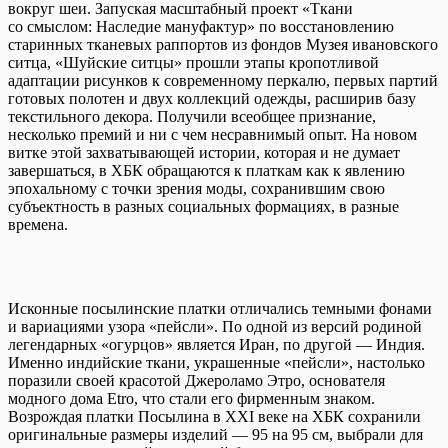
вокруг шеи. Запуская масштабный проект «Ткани
со смыслом: Наследие мануфактур» по восстановлению
старинных тканевых раппортов из фондов Музея ивановского
ситца, «Шуйские ситцы» прошли этапы кропотливой
адаптации рисунков к современному перкалю, первых партий
готовых полотен и двух коллекций одежды, расширив базу
текстильного декора. Получили всеобщее признание,
несколько премий и ни с чем несравнимый опыт. На новом
витке этой захватывающей истории, которая и не думает
завершаться, в ХБК обращаются к платкам как к явлению
эпохальному с точки зрения моды, сохранившим свою
субъектность в разных социальных формациях, в разные
времена.
Исконные посылинские платки отличались темными фонами
и вариациями узора «пейсли». По одной из версий родиной
легендарных «огурцов» является Иран, по другой — Индия.
Именно индийские ткани, украшенные «пейсли», настолько
поразили своей красотой Джероламо Этро, основателя
модного дома Etro, что стали его фирменным знаком.
Возрождая платки Посылина в XXI веке на ХБК сохранили
оригинальные размеры изделий — 95 на 95 см, выбрали для