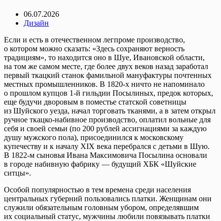
06.07.2026
Дизайн
Если и есть в отечественном легпроме производство,
о котором можно сказать: «Здесь сохраняют верность
традициям», то находится оно в Шуе, Ивановской области,
на том же самом месте, где более двух веков назад заработал
первый ткацкий станок фамильной мануфактуры почтенных
местных промышленников. В 1820-х ничто не напоминало
о прошлом купцов 1-й гильдии Посылиных, предок которых,
еще будучи дворовым в поместье статской советницы
из Шуйского уезда, начал торговать тканями, а в затем открыл
ручное ткацко-набивное производство, оплатил вольные для
себя и своей семьи (по 200 рублей ассигнациями за каждую
душу мужского пола), присоединился к московскому
купечеству и к началу XIX века перебрался с детьми в Шую.
В 1822-м сыновья Ивана Максимовича Посылина основали
в городе набивную фабрику — будущий ХБК «Шуйские
ситцы».
Особой популярностью в тем времена среди населения
центральных губерний пользовались платки. Женщинам они
служили обязательным головным убором, определявшим
их социальный статус, мужчины любили повязывать платки