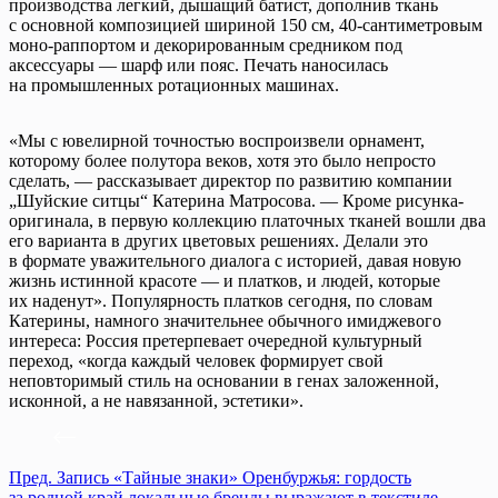
производства легкий, дышащий батист, дополнив ткань
с основной композицией шириной 150 см, 40-сантиметровым
моно-раппортом и декорированным средником под
аксессуары — шарф или пояс. Печать наносилась
на промышленных ротационных машинах.
«Мы с ювелирной точностью воспроизвели орнамент,
которому более полутора веков, хотя это было непросто
сделать, — рассказывает директор по развитию компании
„Шуйские ситцы“ Катерина Матросова. — Кроме рисунка-
оригинала, в первую коллекцию платочных тканей вошли два
его варианта в других цветовых решениях. Делали это
в формате уважительного диалога с историей, давая новую
жизнь истинной красоте — и платков, и людей, которые
их наденут». Популярность платков сегодня, по словам
Катерины, намного значительнее обычного имиджевого
интереса: Россия претерпевает очередной культурный
переход, «когда каждый человек формирует свой
неповторимый стиль на основании в генах заложенной,
исконной, а не навязанной, эстетики».
Пред.
Запись
«Тайные знаки» Оренбуржья: гордость
за родной край локальные бренды выражают в текстиле