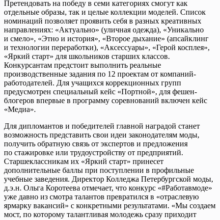
Претендовать на победу в семи категориях смогут как
отдельные образы, так и целые коллекции моделей. Список
номинаций позволяет проявить себя в разных креативных
направлениях: «Актуально» (уличная одежда), «Уникально
и смело», «Этно и история», «Второе дыхание» (апсайклинг
и технологии переработки), «Аксессуары», «Герой косплея»,
«Яркий старт» для школьников старших классов.
Конкурсантам предстоит выполнить реальные
производственные задания по 12 проектам от компаний-
работодателей. Для учащихся коррекционных групп
предусмотрен специальный кейс «Портной», для фешен-
блогеров впервые в программу соревнований включен кейс
«Медиа».
Для дипломантов и победителей главной наградой станет
возможность представить свои идеи законодателям моды,
получить обратную связь от экспертов и предложения
по стажировке или трудоустройству от предприятий.
Старшеклассникам их «Яркий старт» принесет
дополнительные баллы при поступлении в профильные
учебные заведения. Директор Колледжа Петербургской моды,
д.э.н. Ольга Коротеева отмечает, что конкурс «#Работавмоде»
уже давно из смотра талантов превратился в «отраслевую
ярмарку вакансий» с конкретными результатами. «Мы создаем
мост, по которому талантливая молодежь сразу приходит