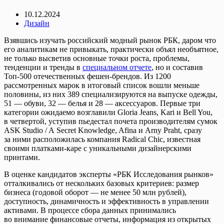
10.12.2024
Дизайн
Взявшись изучать российский модный рынок РБК, даром что
его аналитикам не привыкать, практически объял необъятное,
не только высветив основные точки роста, проблемы,
тенденции и тренды в
специальном отчете
, но и составив
Топ-500 отечественных фешен-брендов. Из 1200
рассмотренных марок в итоговый список вошли меньше
половины, из них 389 специализируются на выпуске одежды,
51 — обуви, 32 — белья и 28 — аксессуаров. Первые три
категории ожидаемо возглавили Gloria Jeans, Kari и Bell You,
в четвертой, уступив пьедестал почета производителям сумок
ASK Studio / A Secret Knowledge, Afina и Arny Praht, сразу
за ними расположилась компания Radical Chic, известная
своими платками-каре с уникальными дизайнерскими
принтами.
В оценке кандидатов эксперты «РБК Исследования рынков»
отталкивались от нескольких базовых критериев: размер
бизнеса (годовой оборот — не менее 50 млн рублей),
доступность, динамичность и эффективность в управлении
активами. В процессе сбора данных принимались
во внимание финансовые отчеты, информация из открытых