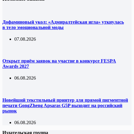
Дофаминовый укол: «Адмиралтейская игла» уткнулась
в тело эмоциональной моды
07.08.2026
Открыт приём заявок на участие в конкурсе FESPA
Awards 2027
06.08.2026
Новейший текстильный принтер для прямой пигментной
печати GongZheng Apsaras G5P выходит на российский
рынок
06.08.2026
Издательская группа