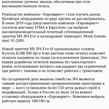
выполнении срочных заказов, обеспечивая при этом
высококачественную печать.
Руководство компании «Евромаркет» стало изучать рынок.
Китайское оборудование по ряду причин не рассматривалось.
В июне 2019 года представители компании «Евромаркет»
посетили выставку ITMA в Барселоне, где выбрали
высокопроизводительный печатный сублимационный
принтер MS JP4 Evo и каландровый термопресс Monti Antonio
mod. 91-2000.
Новый принтер MS JP4 Evo (8 одноканальных головок
Kyocera KJ4B 600 dpi и 8-ми цветная схема печати) позволяет
печатать напрямую по ткани (за исключением трикотажа). Это
первая разработка печатной машины без транспортного
ремня, использование которого накладывает ряд ограничений
при работе с тканями и не позволяет работать с трикотажем.
На сегодняшний день машины семейства JP4 являются
самыми распространенными промышленными принтерами в
мире — всего установлено более 550 штук разных серий и
модификаций. Только в России их было 14 на момент
установки оборудования в «Евромаркет». Компания выбрала
рабочую ширину 180/190 см.