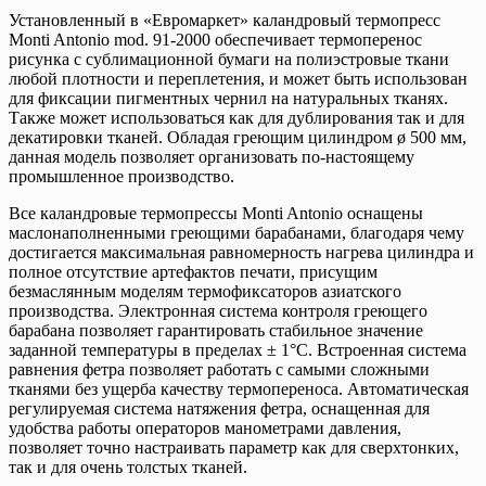
Установленный в «Евромаркет» каландровый термопресс
Monti Antonio mod. 91-2000 обеспечивает термоперенос
рисунка с сублимационной бумаги на полиэстровые ткани
любой плотности и переплетения, и может быть использован
для фиксации пигментных чернил на натуральных тканях.
Также может использоваться как для дублирования так и для
декатировки тканей. Обладая греющим цилиндром ø 500 мм,
данная модель позволяет организовать по-настоящему
промышленное производство.
Все каландровые термопрессы Monti Antonio оснащены
маслонаполненными греющими барабанами, благодаря чему
достигается максимальная равномерность нагрева цилиндра и
полное отсутствие артефактов печати, присущим
безмаслянным моделям термофиксаторов азиатского
производства. Электронная система контроля греющего
барабана позволяет гарантировать стабильное значение
заданной температуры в пределах ± 1°С. Встроенная система
равнения фетра позволяет работать с самыми сложными
тканями без ущерба качеству термопереноса. Автоматическая
регулируемая система натяжения фетра, оснащенная для
удобства работы операторов манометрами давления,
позволяет точно настраивать параметр как для сверхтонких,
так и для очень толстых тканей.