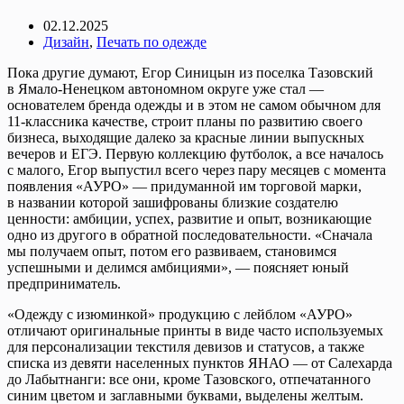
02.12.2025
Дизайн
,
Печать по одежде
Пока другие думают, Егор Синицын из поселка Тазовский
в Ямало-Ненецком автономном округе уже стал —
основателем бренда одежды и в этом не самом обычном для
11-классника качестве, строит планы по развитию своего
бизнеса, выходящие далеко за красные линии выпускных
вечеров и ЕГЭ. Первую коллекцию футболок, а все началось
с малого, Егор выпустил всего через пару месяцев с момента
появления «АУРО» — придуманной им торговой марки,
в названии которой зашифрованы близкие создателю
ценности: амбиции, успех, развитие и опыт, возникающие
одно из другого в обратной последовательности. «Сначала
мы получаем опыт, потом его развиваем, становимся
успешными и делимся амбициями», — поясняет юный
предприниматель.
«Одежду с изюминкой» продукцию с лейблом «АУРО»
отличают оригинальные принты в виде часто используемых
для персонализации текстиля девизов и статусов, а также
списка из девяти населенных пунктов ЯНАО — от Салехарда
до Лабытнанги: все они, кроме Тазовского, отпечатанного
синим цветом и заглавными буквами, выделены желтым.