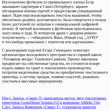
Изготовление футболок из премиального хлопка Егор
заказывает партнерам в Санкт-Петербурге, заранее
обговаривая объемы партий и предоставляя утвержденный
макет. Идея персонализировать текстиль вышивкой, чтобы
обеспечить дизайну долговечность, была отвергнута в пользу
более доступной по затратам и универсальной цифровой
печати. В третьей коллекции к футболкам присоединились
лонгсливы и худи. В четвертом дропе с декором решено
похулиганить — «объединить Ямал, Новый год, „АУРО“
и что-нибудь прикольное с хештегом или картинками».
С реализацией изделий Егору Синицыну помогают
организаторы молодежного пространства в старшей школе
«Полярная звезда» Тазовского района. Проект школьник
продвигает на собственные средства, но готовится вскоре
подать заявку на грант и локализовать производство,
потратив выделенные средства на приобретение текстильного
принтера, а систему продаж, помимо соцсетей, развивать
участием в массовых мероприятиях.
Пред.
Запись
«Смарт-Т» выполнила запуск двух текстильных
принтеров GongZheng Apsaras G2 в компании Athletic City
След.
Запись
Компания «Смарт-Т» установила принтер