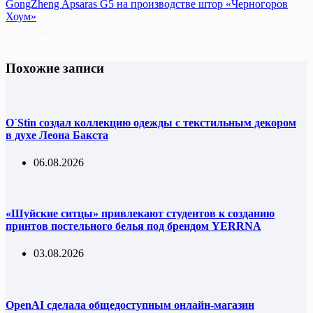
GongZheng Apsaras G5 на производстве штор «Черногоров
Хоум»
Похожие записи
O`Stin создал коллекцию одежды с текстильным декором
в духе Леона Бакста
06.08.2026
«Шуйские ситцы» привлекают студентов к созданию
принтов постельного белья под брендом YERRNA
03.08.2026
OpenAI сделала общедоступным онлайн-магазин