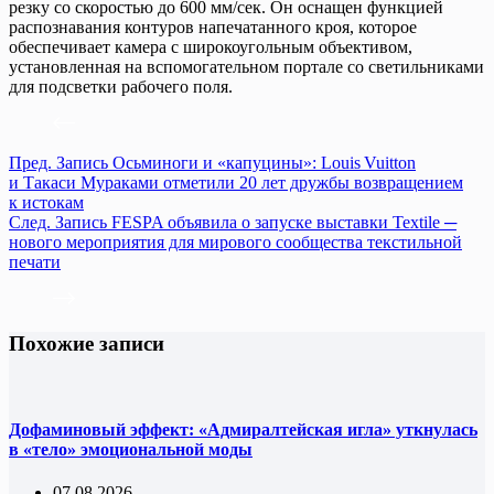
резку со скоростью до 600 мм/сек. Он оснащен функцией
распознавания контуров напечатанного кроя, которое
обеспечивает камера с широкоугольным объективом,
установленная на вспомогательном портале со светильниками
для подсветки рабочего поля.
Пред.
Запись
Осьминоги и «капуцины»: Louis Vuitton
и Такаси Мураками отметили 20 лет дружбы возвращением
к истокам
След.
Запись
FESPA объявила о запуске выставки Textile ─
нового мероприятия для мирового сообщества текстильной
печати
Похожие записи
Дофаминовый эффект: «Адмиралтейская игла» уткнулась
в «тело» эмоциональной моды
07.08.2026