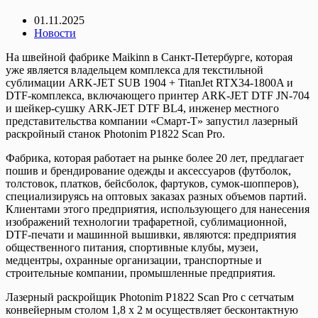
01.11.2025
Новости
На швейной фабрике Maikinn в Санкт-Петербурге, которая
уже является владельцем комплекса для текстильной
сублимации ARK-JET SUB 1904 + TitanJet RTX34-1800A и
DTF-комплекса, включающего принтер ARK-JET DTF JN-704
и шейкер-сушку ARK-JET DTF BL4, инженер местного
представительства компании «Смарт-Т» запустил лазерный
раскройный станок Photonim P1822 Scan Pro.
Фабрика, которая работает на рынке более 20 лет, предлагает
пошив и брендирование одежды и аксессуаров (футболок,
толстовок, платков, бейсболок, фартуков, сумок-шопперов),
специализируясь на оптовых заказах разных объемов партий.
Клиентами этого предприятия, использующего для нанесения
изображений технологии трафаретной, сублимационной,
DTF-печати и машинной вышивки, являются: предприятия
общественного питания, спортивные клубы, музеи,
медцентры, охранные организации, транспортные и
строительные компании, промышленные предприятия.
Лазерный раскройщик Photonim P1822 Scan Pro с сетчатым
конвейерным столом 1,8 х 2 м осуществляет бесконтактную