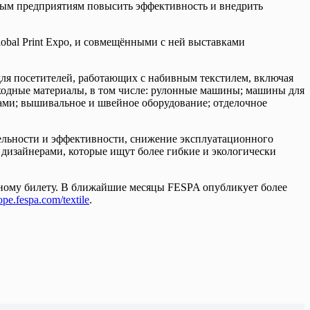
ьным предприятиям повысить эффективность и внедрить
lobal Print Expo, и совмещёнными с ней выставками
ля посетителей, работающих с набивным текстилем, включая
ходные материалы, в том числе: рулонные машины; машины для
ами; вышивальное и швейное оборудование; отделочное
ельности и эффективности, снижение эксплуатационного
 дизайнерами, которые ищут более гибкие и экологически
диному билету. В ближайшие месяцы FESPA опубликует более
rope.fespa.com/textile
.