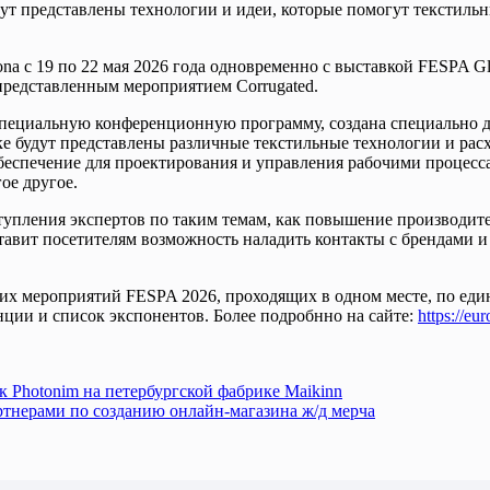
дут представлены технологии и идеи, которые помогут текстил
ona с 19 по 22 мая 2026 года одновременно с выставкой FESPA G
но представленным мероприятием Corrugated.
пециальную конференционную программу, создана специально д
ке будут представлены различные текстильные технологии и рас
беспечение для проектирования и управления рабочими процесс
ое другое.
тупления экспертов по таким темам, как повышение производит
тавит посетителям возможность наладить контакты с брендами и
ругих мероприятий FESPA 2026, проходящих в одном месте, по е
ии и список экспонентов. Более подробнно на сайте:
https://eu
 Photonim на петербургской фабрике Maikinn
тнерами по созданию онлайн-магазина ж/д мерча