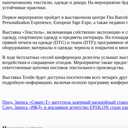
напечатанному текстилю, одежде и декору. На мероприятии бу
устойчивые практики.
Первое мероприятие пройдет в выставочном центре Fira Barcel
Personalization Experience, European Sign Expo, а также недав
Выставка «Текстиль», включающая собственно экспозицию и с
одежду, спортивную одежду и предметы интерьера. На площад
прямой печати на одежде (DTG) и ткани (DTF); программное о
оборудование; материалы и одежда; чернила и покрытия и мног
В ходе бесплатных сессий конференции делегаты услышат выс
воздействия и сокращение отходов. Мероприятие также предос
ответственные цепочки поставок текстильного производства.
Выставка Textile будет доступна посетителям всех четырех д
подробную информацию, включая полную программу конференц
Пред.
Запись
«Смарт-Т» запустила лазерный раскройный станок
След.
Запись
«РЖД» и рекламное агентство EPSILON стали пар