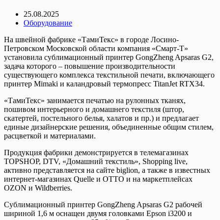
25.08.2025
Оборудование
На швейной фабрике «ТамиТекс» в городе Лосино-
Петровском Московской области компания «Смарт-Т»
установила сублимационный принтер GongZheng Apsaras G2,
задача которого – повышение производительности
существующего комплекса текстильной печати, включающего
принтер Mimaki и каландровый термопресс TitanJet RTX34.
«ТамиТекс» занимается печатью на рулонных тканях,
пошивом интерьерного и домашнего текстиля (штор,
скатертей, постельного белья, халатов и пр.) и предлагает
единые дизайнерские решения, объединенные общим стилем,
расцветкой и материалами.
Продукция фабрики демонстрируется в телемагазинах
TOPSHOP, DTV, «Домашний текстиль», Shopping live,
активно представляется на сайте biglion, а также в известных
интернет-магазинах Quelle и OTTO и на маркетплейсах
OZON и Wildberries.
Сублимационный принтер GongZheng Apsaras G2 рабочей
шириной 1,6 м оснащен двумя головками Epson i3200 и