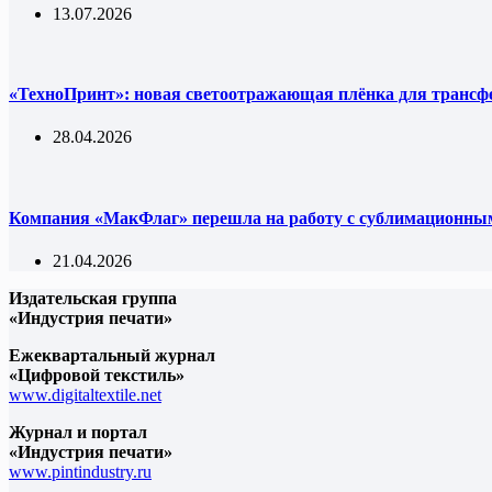
13.07.2026
«ТехноПринт»: новая светоотражающая плёнка для трансф
28.04.2026
Компания «МакФлаг» перешла на работу с сублимацион
21.04.2026
Издательская группа
«Индустрия печати»
Ежеквартальный журнал
«Цифровой текстиль»
www.digitaltextile.net
Журнал и портал
«Индустрия печати»
www.pintindustry.ru