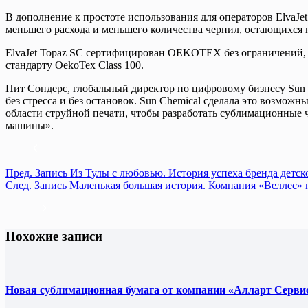
В дополнение к простоте использования для операторов ElvaJet
меньшего расхода и меньшего количества чернил, остающихся н
ElvaJet Topaz SC сертифицирован OEKOTEX без ограничений, чт
стандарту OekoTex Class 100.
Пит Сондерс, глобальный директор по цифровому бизнесу Sun 
без стресса и без остановок. Sun Chemical сделала это возмо
области струйной печати, чтобы разработать сублимационные 
машины».
Пред.
Запись
Из Тулы с любовью. История успеха бренда детс
След.
Запись
Маленькая большая история. Компания «Веллес» п
Похожие записи
Новая сублимационная бумага от компании «Алларт Сервис