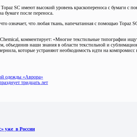
 Topaz SC имеют высокий уровень краскопереноса с бумаги с пок
а бумаге после переноса.
о означает, что любая ткань, напечатанная с помощью Topaz SC
Chemical, комментирует: «Многие текстильные типографии ищут 
жным, объединив наши знания в области текстильной и сублимаци
чернила, которые устраняют необходимость идти на компромисс 
кой одежды «Аврора»
разднует тридцать лет
» уже в России