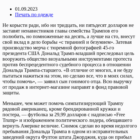
01.09.2023
Печать по одежде
Не корысти ради, ибо ни тридцать, ни пятьдесят долларов не
заставят ненавистников главы семейства Трампов его
полюбить, но помноженные на десять, а лучше на сто, внесут
свой вклад в дело борьбы «с тиранией и безумием». Затевая
производство мерча с тюремной фотографией 45-го
президента США Дональд Трамп-младший преследовал цель
вооружить общество визуальными инструментами протеста
против беспрецедентного судебного процесса в отношении
Дональда Трампа-старшего. «В отличие от многих, я не буду
пытаться нажиться на этом, но сделаю все, что в моих силах,
чтобы помочь», — заявил сын гонимого отца. Всю выручку
от продаж в интернет-магазине направят в фонд правовой
защиты.
Меньшее, чем может помочь симпатизирующий Трампу
рядовой американец, кроме брендированной кружки и
постера, — футболка за 29,99 долларов с надписью «Free
Trump» и изображением политического лидера, обещавшего
вернуть Америке величие. Снимок сделан во время недолгого
пребывания Дональда Трампа в одном из исправительных
заведений округа Фултон штата Джорджия, куда он прибыл