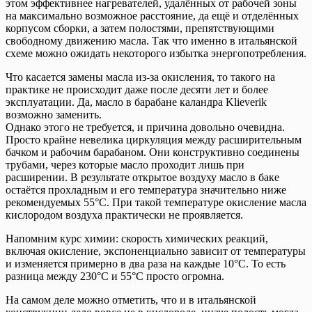
этом эффективнее нагревателей, удалённых от рабочей зоны
на максимально возможное расстояние, да ещё и отделённых
корпусом сборки, а затем полостями, препятствующими
свободному движению масла. Так что именно в итальянской
схеме можно ожидать некоторого избытка энерго­потребления.
Что касается замены масла из-за окисления, то такого на
практике не происходит даже после десяти лет и более
эксплуатации. Да, масло в барабане каландра Klieverik
возможно заменить.
Однако этого не требуется, и причина довольно очевидна.
Просто крайне невелика циркуляция между расширительным
бачком и рабочим барабаном. Они конструктивно соединены
трубами, через которые масло проходит лишь при
расширении. В результате открытое воздуху масло в баке
остаётся прохладным и его температура значительно ниже
рекомендуемых 55°С. При такой температуре окисление масла
кислородом воздуха практически не проявляется.
Напомним курс химии: скорость химических реакций,
включая окисление, экспоненциально зависит от температуры
и изменяется примерно в два раза на каждые 10°С. То есть
разница между 230°С и 55°С просто огромна.
На самом деле можно отметить, что и в итальянской