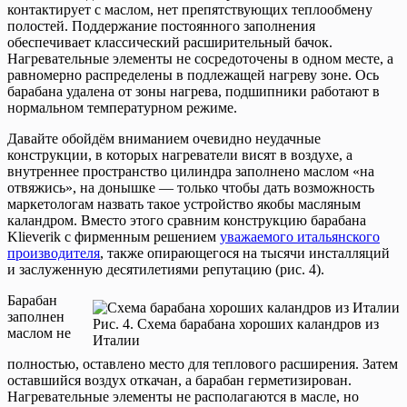
контактирует с маслом, нет препятствующих теплообмену
полостей. Поддержание постоянного заполнения
обеспечивает классический расширительный бачок.
Нагревательные элементы не сосредоточены в одном месте, а
равномерно распределены в подлежащей нагреву зоне. Ось
барабана удалена от зоны нагрева, подшипники работают в
нормальном температурном режиме.
Давайте обойдём вниманием очевидно неудачные
конструкции, в которых нагреватели висят в воздухе, а
внутреннее пространство цилиндра заполнено маслом «на
отвяжись», на донышке — только чтобы дать возможность
маркетологам назвать такое устройство якобы масляным
каландром. Вместо этого сравним конструкцию барабана
Klieverik с фирменным решением
уважаемого итальянского
производителя
, также опирающегося на тысячи инсталляций
и заслуженную десятилетиями репутацию (рис. 4).
Барабан
заполнен
Рис. 4. Схема барабана хороших каландров из
маслом не
Италии
полностью, оставлено место для теплового расширения. Затем
оставшийся воздух откачан, а барабан герметизирован.
Нагревательные элементы не располагаются в масле, но