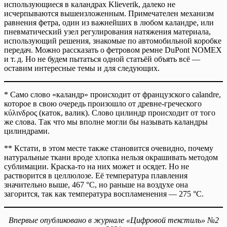
использующиеся в каландрах Klieverik, далеко не
исчерпываются вышеизложенным. Примечателен механизм
равнения фетра, один из важнейших в любом каландре, или
пневматический узел регулирования натяжения материала,
использующий решения, знакомые по автомобильной коробке
передач. Можно рассказать о фетровом ремне DuPont NOMEX
и т. д. Но не будем пытаться одной статьёй объять всё —
оставим интересные темы и для следующих.
* Само слово «каландр» происходит от французского calandre,
которое в свою очередь произошло от древне-греческого
κύλινδρος (каток, валик). Слово цилиндр происходит от того
же слова. Так что мы вполне могли бы называть каландры
цилиндрами.
** Кстати, в этом месте также становится очевидно, почему
натуральные ткани вроде хлопка нельзя окрашивать методом
сублимации. Краска-то на них может и осядет. Но не
растворится в целлюлозе. Её температура плавления
значительно выше, 467 °C, но раньше на воздухе она
загорится, так как температура воспламенения — 275 °С.
Впервые опубликовано в журнале «Цифровой текстиль» №2