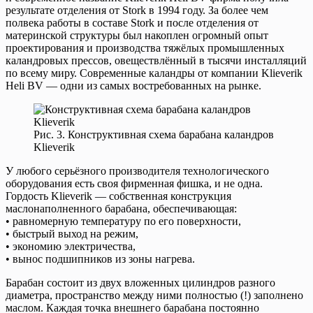
результате отделения от Stork в 1994 году. За более чем
полвека работы в составе Stork и после отделения от
материнской структуры был накоплен огромный опыт
проектирования и производства тяжёлых промышленных
каландровых прессов, овеществлённый в тысячи инсталляций
по всему миру. Современные каландры от компании Klieverik
Heli BV — одни из самых востребованных на рынке.
Рис. 3. Конструктивная схема барабана каландров
Klieverik
У любого серьёзного производителя технологического
оборудования есть своя фирменная фишка, и не одна.
Гордость Klieverik — собственная конструкция
маслонаполненного барабана, обеспечивающая:
• равномерную температуру по его поверхности,
• быстрый выход на режим,
• экономию электричества,
• вынос подшипников из зоны нагрева.
Барабан состоит из двух вложенных цилиндров разного
диаметра, пространство между ними полностью (!) заполнено
маслом. Каждая точка внешнего барабана постоянно