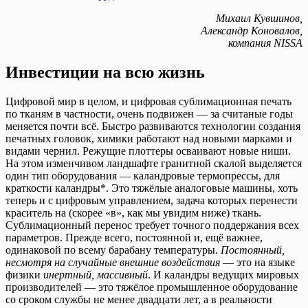
Михаил Кувшинов,
Александр Коновалов,
компания NISSA
Инвестиции на всю жизнь
Цифровой мир в целом, и цифровая сублимационная печать
по тканям в частности, очень подвижен — за считаные годы
меняется почти всё. Быстро развиваются технологии создания
печатных головок, химики работают над новыми марками и
видами чернил. Режущие плоттеры осваивают новые ниши.
На этом изменчивом ландшафте гранитной скалой выделяется
один тип оборудования — каландровые термопрессы, для
краткости каландры*. Это тяжёлые аналоговые машины, хоть
теперь и с цифровым управлением, задача которых перенести
краситель на (скорее «в», как мы увидим ниже) ткань.
Сублимационный перенос требует точного поддержания всех
параметров. Прежде всего, постоянной и, ещё важнее,
одинаковой по всему барабану температуры.
Постоянный,
несмотря на случайные внешние воздействия
— это на языке
физики
инертный, массивный
. И каландры ведущих мировых
производителей — это тяжёлое промышленное оборудование
со сроком службы не менее двадцати лет, а в реальности