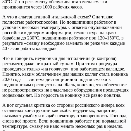
80°С. И по регламенту обслуживания замена смазки
производится через 1000 рабочих часов.
А что в альтернативной итальянской схеме? Она также
полностью работоспособна. Но подшипники работают в
условиях высокой температуры. Согласно опубликованной
российским дилером информации, температура на краях
барабана до 230°С, подшипники работают при 120–150°С, в
результате «смазку необходимо заменять не реже чем каждые
40 часов работы каландра».
Что и говорить, неудобный для исполнения (и контроля)
регламент, даже не кратный суткам. При этом процедура
проводится только «на горячую», при работающем каландре.
Понятно, каким облегчением для наших коллег стала новинка
2020 года — система дистанционной подачи смазки к
подшипникам греющего вала. Жаль, конечно, что облегчение
не распространяется на владельцев оборудования предыдущих
модельных лет. Но гордость за новинку всё равно понятна.
А вот огульная критика со стороны российского дилера всех
остальных конструкций как якобы неудачных, напротив,
вызывает улыбку и выдаёт некоторую зашоренность. Господа,
снова всё просто. Если подшипник работает при нормальной
температуре, смазку не надо менять несколько раз в неделю.