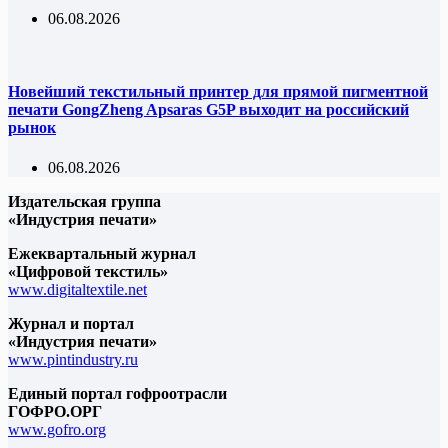
06.08.2026
Новейший текстильный принтер для прямой пигментной
печати GongZheng Apsaras G5P выходит на российский
рынок
06.08.2026
Издательская группа
«Индустрия печати»
Ежеквартальный журнал
«Цифровой текстиль»
www.digitaltextile.net
Журнал и портал
«Индустрия печати»
www.pintindustry.ru
Единый портал гофроотрасли
ГОФРО.ОРГ
www.gofro.org