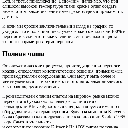
Есть и третье приближение. Вспомним, например, что при
слишком высокой температуре ткани краска будет оседать
иначе, о том, какое значение имеет равномерный прижим и т.
д. и т. п.
И если мы бросим заключительный взгляд на график, то
увидим, что в большинстве случаев можно ожидать не 100%-й
перенос краски, что также увеличивает зависимость цвета
ткани от параметров термопереноса.
Полная чаша
Физико-химические процессы, происходящие при переносе
краски, определяют конструкторские решения, применяемые
производителями оборудования. Они могут быть более и
менее удачными — в зависимости от опыта, накапливаемого,
как правило, десятилетиями.
Производителей с таким опытом на мировом рынке можно
пересчитать буквально по пальцам, один из них —
голландский Klieverik, который специализируется именно на
оборудовании для термопереноса. Будущая компания Klieverik
была образована как подразделение в корпорации Stork в 1965
году. Самостоятельность
и современное название Klieverik Heli BV фирма получила