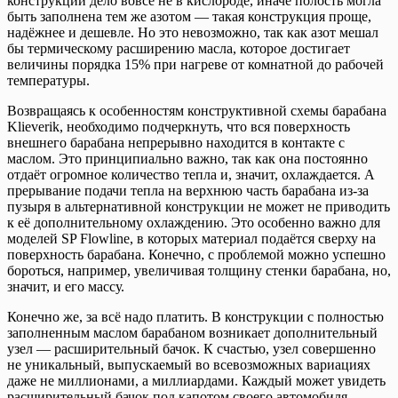
конструкции дело вовсе не в кислороде, иначе полость могла
быть заполнена тем же азотом — такая конструкция проще,
надёжнее и дешевле. Но это невозможно, так как азот мешал
бы термическому расширению масла, которое достигает
величины порядка 15% при нагреве от комнатной до рабочей
температуры.
Возвращаясь к особенностям конструктивной схемы барабана
Klieverik, необходимо подчеркнуть, что вся поверхность
внешнего барабана непрерывно находится в контакте с
маслом. Это принципиально важно, так как она постоянно
отдаёт огромное количество тепла и, значит, охлаждается. А
прерывание подачи тепла на верхнюю часть барабана из-за
пузыря в альтернативной конструкции не может не приводить
к её дополнительному охлаждению. Это особенно важно для
моделей SP Flowline, в которых материал подаётся сверху на
поверхность барабана. Конечно, с проблемой можно успешно
бороться, например, увеличивая толщину стенки барабана, но,
значит, и его массу.
Конечно же, за всё надо платить. В конструкции с полностью
заполненным маслом барабаном возникает дополнительный
узел — расширительный бачок. К счастью, узел совершенно
не уникальный, выпускаемый во всевозможных вариациях
даже не миллионами, а миллиардами. Каждый может увидеть
расширительный бачок под капотом своего автомобиля.