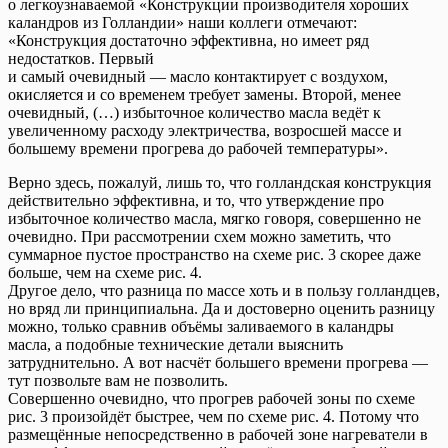
о легкоузнаваемой «Конструкции производителя хороших
каландров из Голландии» наши коллеги отмечают:
«Конструкция достаточно эффективна, но имеет ряд
недостатков. Первый
и самый очевидный — масло контактирует с воздухом,
окисляется и со временем требует замены. Второй, менее
очевидный, (…) избыточное количество масла ведёт к
увеличенному расходу электричества, возросшей массе и
большему времени прогрева до рабочей температуры».
Верно здесь, пожалуй, лишь то, что голландская конструкция
действительно эффективна, и то, что утверждение про
избыточное количество масла, мягко говоря, совершенно не
очевидно. При рассмотрении схем можно заметить, что
суммарное пустое пространство на схеме рис. 3 скорее даже
больше, чем на схеме рис. 4.
Другое дело, что разница по массе хоть и в пользу голландцев,
но вряд ли принципиальна. Да и достоверно оценить разницу
можно, только сравнив объёмы заливаемого в каландры
масла, а подобные технические детали выяснить
затруднительно. А вот насчёт большего времени прогрева —
тут позвольте вам не позволить.
Совершенно очевидно, что прогрев рабочей зоны по схеме
рис. 3 произойдёт быстрее, чем по схеме рис. 4. Потому что
размещённые непосредственно в рабочей зоне нагреватели в