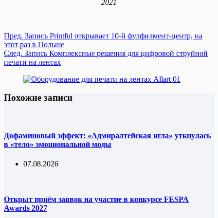
2021
Пред.
Запись
Printful открывает 10-й фулфилмент-центр, на
этот раз в Польше
След.
Запись
Комплексные решения для цифровой струйной
печати на лентах
Похожие записи
Дофаминовый эффект: «Адмиралтейская игла» уткнулась
в «тело» эмоциональной моды
07.08.2026
Открыт приём заявок на участие в конкурсе FESPA
Awards 2027