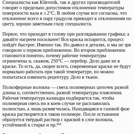
Специалисты как Klieverik, так и других производителей
говорят о предельно допустимом отклонении температуры
поверхности вала в ± 2°С. В любом случае все согласны, что
отклонение всего в пару градусов приводит к отклонениям по
цвету, хорошо заметным глазу специалиста.
Первое, что приходит в голову при разглядывании графика: а
давайте нагреем посильнее! Вся краска испарится, процесс
пойдёт быстрее. Именно так. Но дьявол в деталях, и мы не зря
говорили о первом приближении. Во втором приближении
становится понятно, почему рабочие температуры
ограничены и, скажем, 250°С — перебор. Дело даже не в
краске. То есть, да, скорее всего, современные краски не будут
нормально работать при такой температуре, но можно
попытаться изменить рецептуру. Дело в ткани.
Полиэфирные волокна — смесь полимерных цепочек разной
длины и, соответственно, разной температуры плавления.
Рабочая температура каландра подбирается так, чтобы
полимерная смесь ни в коем случае не расплавилась
полностью, а лишь размягчилась. Находящаяся в газовой фазе
краска растворяется в таком полимере. После остывания
образуется твёрдый раствор с краской в слое волокна,
устойчивой к стирке и пр.**