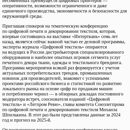
несомненных преимуществ цифровых принтеров —
оперативности, возможности ограниченного и даже
единичного производства, экономичности и безопасности для
окружающей среды.
Приглашая спикеров на тематическую конференцию
по цифровой печати и декорировании текстиля, которая,
впервые состоявшись на выставке «Интерткань» семь лет
назад, является сейчас важной частью ее деловой программы,
эксперты журнала «Цифровой текстиль» опираются
на ведущих в России дистрибьюторов специализированного
оборудования и наиболее опытных игроков сегмента услуг
печатного декора ткани, одежды и текстильного брендинга.
Программа мероприятия всякий раз формируется с учетом
актуальных потребительских трендов, промышленных
новинок для производителей, знакомит с успешными
проектами российского бизнеса и статистикой по развитию
локального рынка на основе цифр по продажам машин
и потреблению чернил — в обзорных докладах постоянного
модератора встреч, сооснователя изданий «Цифровой
текстиль» и «Легпром Ревю», главы комитета Союзлегпрома
по цифровой печати и декорированию текстиля Михаила
Шпилькина. В этот раз были представлены данные за 2024
год и прогноз на 2025-й.
От поставщиков техники участники конференции узнали