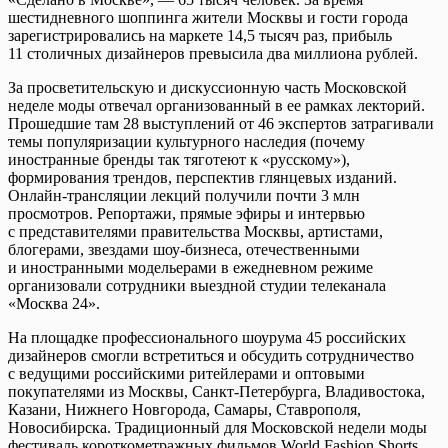
шестидневного шоппинга жители Москвы и гости города
зарегистрировались на маркете 14,5 тысяч раз, прибыль
11 столичных дизайнеров превысила два миллиона рублей.
За просветительскую и дискуссионную часть Московской
неделе моды отвечал организованный в ее рамках лекторий.
Прошедшие там 28 выступлений от 46 экспертов затрагивали
темы популяризации культурного наследия (почему
иностранные бренды так тяготеют к «русскому»),
формирования трендов, перспектив глянцевых изданий.
Онлайн-трансляции лекций получили почти 3 млн
просмотров. Репортажи, прямые эфиры и интервью
с представителями правительства Москвы, артистами,
блогерами, звездами шоу-бизнеса, отечественными
и иностранными модельерами в ежедневном режиме
организовали сотрудники выездной студии телеканала
«Москва 24».
На площадке профессионального шоурума 45 российских
дизайнеров смогли встретиться и обсудить сотрудничество
с ведущими российскими ритейлерами и оптовыми
покупателями из Москвы, Санкт-Петербурга, Владивостока,
Казани, Нижнего Новгорода, Самары, Ставрополя,
Новосибирска. Традиционный для Московской недели моды
фестиваль короткометражных фильмов World Fashion Shorts