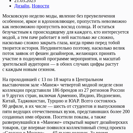
21.03.2025
Дизайн
,
Новости
Московскую неделю моды, явление без преувеличения
особенное, яркое и вдохновляющее, пропустить невозможно
как невозможно пропустить восход солнца. И остаться
безучастным к происходящему для каждого, кто интересуется
модой, а тем паче работает в ней настолько же сложно,
насколько сложно закрыть глаза, когда прямо перед тобой
творится история. Неудивительно поэтому, насколько велик
поток заявок от фешен дизайнеров, желающих принять
участие в подиумной программе мероприятия, и масштаб
зрительской аудитории — в обоих случаях цифры растут
с каждым новым сезоном.
На проходившей с 13 по 18 марта в Центральном
выставочном зале «Манеж» четвертой модной неделе свои
коллекции представили 186 брендов из 27 регионов России
и 9 других стран, включая Армению, Индию, Индонезию,
Китай, Таджикистан, Турцию и ЮАР. Всего состоялось
90 дефиле, в их числе — шесть от студентов и выпускников
пяти ведущих отечественных вузов, представивших более 200
созданных ими образов. Посетили показы, а также
развернувшийся в «Манеже» открытый маркет дизайнерских
товаров, где впервые появился коллективный стенд проекта
«Сделано в Москве», — 65 тысяч человек. За время