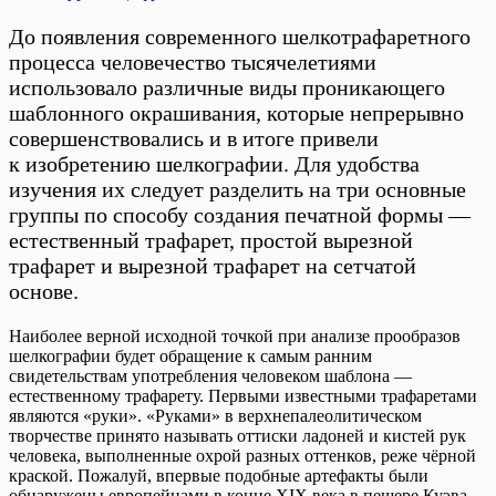
До появления современного шелкотрафаретного
процесса человечество тысячелетиями
использовало различные виды проникающего
шаблонного окрашивания, которые непрерывно
совершенствовались и в итоге привели
к изобретению шелкографии. Для удобства
изучения их следует разделить на три основные
группы по способу создания печатной формы —
естественный трафарет, простой вырезной
трафарет и вырезной трафарет на сетчатой
основе.
Наиболее верной исходной точкой при анализе прообразов
шелкографии будет обращение к самым ранним
свидетельствам употребления человеком шаблона —
естественному трафарету. Первыми известными трафаретами
являются «руки». «Руками» в верхнепалеолитическом
творчестве принято называть оттиски ладоней и кистей рук
человека, выполненные охрой разных оттенков, реже чёрной
краской. Пожалуй, впервые подобные артефакты были
обнаружены европейцами в конце XIX века в пещере Куэва-