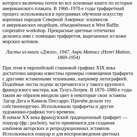
которого включены почти во все основные книги по истории
американского плаката. В 1960–1970-е годы трафаретный
процесс использовался в программах обучения искусству
коренных народов Северной Америки: эскимосов
и американских индейцев, объединённых в West Baffin
cooperative workshop. Прекрасные цветные отпечатки
делались ими с помощью трафаретов, вырезанных из кожи
морских котиков.
Листы из книги «Джаз», 1947, Анри Матисс (Henri Matisse,
1869-1954)
При этом в европейской станковой графике XIX века
достаточно широко известны примеры совмещения трафарета
с другими эстампными техниками, например литографией.
Подобные листы подчас встречаются и у такого крупного
французского мастера, как Тулуз-Лотрек. В 1870–1880-е годы
таким же образом вводили цвет в некоторые свои эстампы
Эдгар Дега и Камиль Писсарро. Причём делали это
собственноручно. Использовали трафареты и другие
художники-графики того времени.
В начале ХХ века французский традиционный трафарет —
пошуар (фр.: pochoir), часто применялся для создания
альбомов авторских и репродукционных эстампов.
Использовался пошуар и для воспроизведения цветных