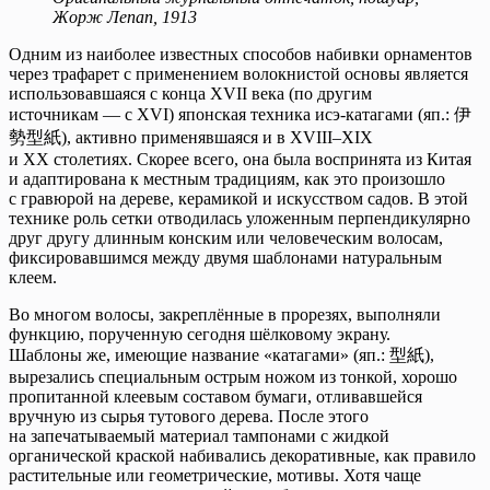
Жорж Лепап, 1913
Одним из наиболее известных способов набивки орнаментов
через трафарет с применением волокнистой основы является
использовавшаяся с конца XVII века (по другим
источникам — с XVI) японская техника исэ-катагами (яп.: 伊
勢型紙), активно применявшаяся и в XVIII–XIX
и XX столетиях. Скорее всего, она была воспринята из Китая
и адаптирована к местным традициям, как это произошло
с гравюрой на дереве, керамикой и искусством садов. В этой
технике роль сетки отводилась уложенным перпендикулярно
друг другу длинным конским или человеческим волосам,
фиксировавшимся между двумя шаблонами натуральным
клеем.
Во многом волосы, закреплённые в прорезях, выполняли
функцию, порученную сегодня шёлковому экрану.
Шаблоны же, имеющие название «катагами» (яп.: 型紙),
вырезались специальным острым ножом из тонкой, хорошо
пропитанной клеевым составом бумаги, отливавшейся
вручную из сырья тутового дерева. После этого
на запечатываемый материал тампонами с жидкой
органической краской набивались декоративные, как правило
растительные или геометрические, мотивы. Хотя чаще