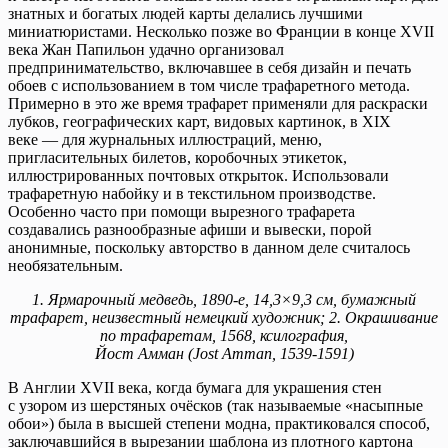
знатных и богатых людей карты делались лучшими
миниатюристами. Несколько позже во Франции в конце XVII
века Жан Папильон удачно организовал
предпринимательство, включавшее в себя дизайн и печать
обоев с использованием в том числе трафаретного метода.
Примерно в это же время трафарет применяли для раскраски
лубков, географических карт, видовых картинок, в XIX
веке — для журнальных иллюстраций, меню,
пригласительных билетов, коробочных этикеток,
иллюстрированных почтовых открыток. Использовали
трафаретную набойку и в текстильном производстве.
Особенно часто при помощи вырезного трафарета
создавались разнообразные афиши и вывески, порой
анонимные, поскольку авторство в данном деле считалось
необязательным.
1. Ярмарочный медведь, 1890-е, 14,3×9,3 см, бумажный
трафарет, неизвестный немецкий художник; 2. Окрашивание
по трафаретам, 1568, ксилография,
Йост Амман (Jost Amman, 1539-1591)
В Англии XVII века, когда бумага для украшения стен
с узором из шерстяных очёсков (так называемые «насыпные
обои») была в высшей степени модна, практиковался способ,
заключавшийся в вырезании шаблона из плотного картона