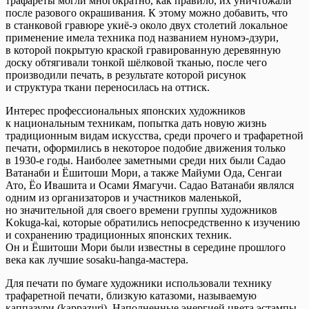
трафареты могли многократно, как правило, их уничтожали
после разового окрашивания. К этому можно добавить, что
в станковой гравюре укиё-э около двух столетий локальное
применение имела техника под названием нуномэ-дзури,
в которой покрытую краской гравированную деревянную
доску обтягивали тонкой шёлковой тканью, после чего
производили печать, в результате которой рисунок
и структура ткани переносилась на оттиск.
Интерес профессиональных японских художников
к национальным техникам, попытка дать новую жизнь
традиционным видам искусства, среди прочего и трафаретной
печати, оформились в некоторое подобие движения только
в 1930-е годы. Наиболее заметными среди них были Садао
Ватанаби и Ёшитоши Мори, а также Майуми Ода, Сенгаи
Ато, Ёо Ивашита и Осами Ямагучи. Садао Ватанаби являлся
одним из организаторов и участников маленькой,
но значительной для своего времени группы художников
Kokuga-kai, которые обратились непосредственно к изучению
и сохранению традиционных японских техник.
Он и Ёшитоши Мори были известны в середине прошлого
века как лучшие sosaku-hanga-мастера.
Для печати по бумаге художники использовали технику
трафаретной печати, близкую катазоми, называемую
каппазури (kappazuri). Наполненные энергией цвета эстампы