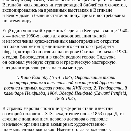
Ватанаби, являющиеся интерпретацией библейских сюжетов,
экспонировались на временных выставках в Ватикане
и Белом доме и были достаточно популярны и востребованы
по всему миру.
Ещё один японский художник Серизава Кеисуке в конце 1940-
х — начале 1950-х годов для декорирования тканей
и изготовления художественных малотиражных открыток
использовал метод традиционного сетчатого трафарета
bingata, который он освоил на острове Окинава в начале 1930-
х годов. Впоследствии в своём родном городе Сидзуока
он основал учебную студию и графическую мастерскую,
специализировавшуюся на этом методе.
1. Кано Ёсинобу (1614–1685) Окрашивание ткани
по трафаретам в текстильной мастерской (фрагмент
росписи ширмы), первая половина XVII века; 2. Трафаретный
календарь Пенфилда, 1904, Эдвард Пенфилд (Edward Penfieid,
1866-1925)
В странах Европы японские трафареты стали известны
со второй половины XIX века, точнее после 1853 года. Дата
связана с подписанием первого договора о торговле
и началом организации всемирных художественно-
промышленных выставок. Именно тогда зарождалось