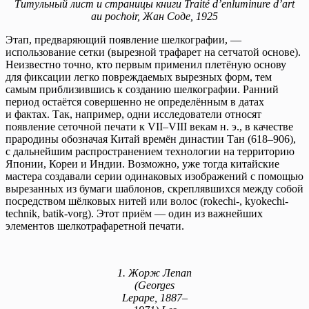
Титульный лист и страницы книги Traité d’enluminure d’art
au pochoir, Жан Соде, 1925
Этап, предваряющий появление шелкографии, —
использование сетки (вырезной трафарет на сетчатой основе).
Неизвестно точно, кто первым применил плетёную основу
для фиксации легко повреждаемых вырезных форм, тем
самым приблизившись к созданию шелкографии. Ранний
период остаётся совершенно не определённым в датах
и фактах. Так, например, одни исследователи относят
появление сеточной печати к VII–VIII векам н. э., в качестве
прародины обозначая Китай времён династии Тан (618–906),
с дальнейшим распространением технологии на территорию
Японии, Кореи и Индии. Возможно, уже тогда китайские
мастера создавали серии одинаковых изображений с помощью
вырезанных из бумаги шаблонов, скреплявшихся между собой
посредством шёлковых нитей или волос (rokechi-, kyokechi-
technik, batik-vorg). Этот приём — один из важнейших
элементов шелкотрафаретной печати.
1. Жорж Лепап
(Georges
Lepape, 1887–