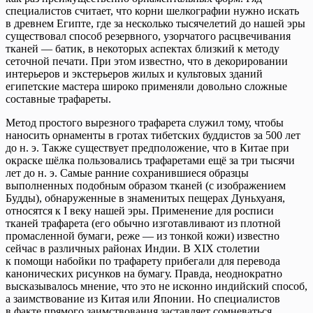
специалистов считает, что корни шелкографии нужно искать
в древнем Египте, где за несколько тысячелетий до нашей эры
существовал способ резервного, узорчатого расцвечивания
тканей — батик, в некоторых аспектах близкий к методу
сеточной печати. При этом известно, что в декорировании
интерьеров и экстерьеров жилых и культовых зданий
египетские мастера широко применяли довольно сложные
составные трафареты.
Метод простого вырезного трафарета служил тому, чтобы
наносить орнаменты в гротах тибетских буддистов за 500 лет
до н. э. Также существует предположение, что в Китае при
окраске шёлка пользовались трафаретами ещё за три тысячи
лет до н. э. Самые ранние сохранившиеся образцы
выполненных подобным образом тканей (с изображением
Будды), обнаруженные в знаменитых пещерах Дуньхуаня,
относятся к I веку нашей эры. Применение для росписи
тканей трафарета (его обычно изготавливают из плотной
промасленной бумаги, реже — из тонкой кожи) известно
сейчас в различных районах Индии. В XIX столетии
к помощи набойки по трафарету прибегали для перевода
канонических рисунков на бумагу. Правда, неоднократно
высказывалось мнение, что это не исконно индийский способ,
а заимствование из Китая или Японии. Но специалистов
в факте прямого заимствования заставляет сомневаться