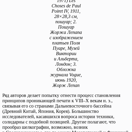
1971) Les
Choses de Paul
Poiret IV, 1911,
28×28,3 см,
пошуар; 2.
Пошуар
Жоржа Лепапа
с изображением
платьев Поля
Пуаре, Музей
Виктории
и Альберта,
Лондон; 3.
Обложка
журнала Vogue,
июнь 1920,
Жорж Лепап
Ряд авторов делает попытку отнести процесс становления
принципов проникающей печати к VIII–X векам н. э.,
связывая его со странами Дальневосточного бассейна
(Древний Китай, Япония, Корея). Большинство
исследователей, касавшихся вопроса истории техники,
солидарны с подобной позицией. Другие полагают, что
прообраз шелкографии, возможно, возник