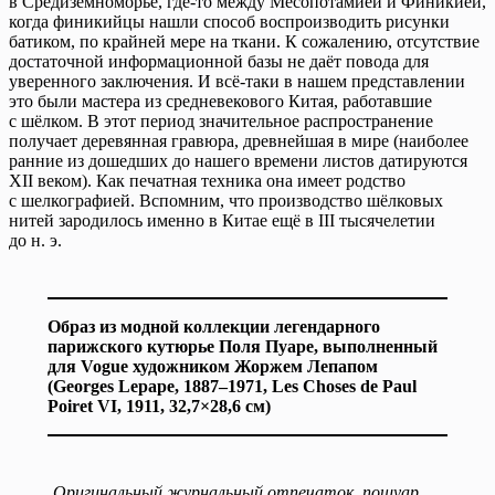
в Средиземноморье, где-то между Месопотамией и Финикией,
когда финикийцы нашли способ воспроизводить рисунки
батиком, по крайней мере на ткани. К сожалению, отсутствие
достаточной информационной базы не даёт повода для
уверенного заключения. И всё-таки в нашем представлении
это были мастера из средневекового Китая, работавшие
с шёлком. В этот период значительное распространение
получает деревянная гравюра, древнейшая в мире (наиболее
ранние из дошедших до нашего времени листов датируются
ХII веком). Как печатная техника она имеет родство
с шелкографией. Вспомним, что производство шёлковых
нитей зародилось именно в Китае ещё в III тысячелетии
до н. э.
Образ из модной коллекции легендарного
парижского кутюрье Поля Пуаре, выполненный
для Vogue художником Жоржем Лепапом
(Georges Lepape, 1887–1971, Les Choses de Paul
Poiret VI, 1911, 32,7×28,6 см)
Оригинальный журнальный отпечаток, пошуар,