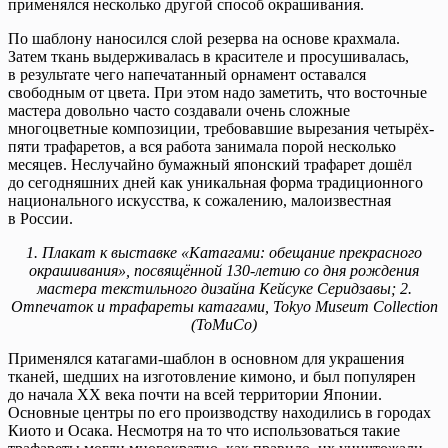
применялся несколько другой способ окрашивания.
По шаблону наносился слой резерва на основе крахмала.
Затем ткань выдерживалась в красителе и просушивалась,
в результате чего напечатанный орнамент оставался
свободным от цвета. При этом надо заметить, что восточные
мастера довольно часто создавали очень сложные
многоцветные композиции, требовавшие вырезания четырёх-
пяти трафаретов, а вся работа занимала порой несколько
месяцев. Неслучайно бумажный японский трафарет дошёл
до сегодняшних дней как уникальная форма традиционного
национального искусства, к сожалению, малоизвестная
в России.
1. Плакат к выставке «Катагами: обещание прекрасного
окрашивания», посвящённой 130-летию со дня рождения
мастера текстильного дизайна Кейсуке Серидзавы; 2.
Отпечаток и трафареты катагами, Tokyo Museum Collection
(ToMuCo)
Применялся катагами-шаблон в основном для украшения
тканей, шедших на изготовление кимоно, и был популярен
до начала ХХ века почти на всей территории Японии.
Основные центры по его производству находились в городах
Киото и Осака. Несмотря на то что использоваться такие