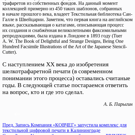
трафаретов из собственных фондов. На данный момент
коллекцией примерно из 450 таких шаблонов, собранных
в начале прошлого века, владеет Текстильная библиотека Сан-
Галле в Швейцарии. Заметим, что первая книга на английском
языке, рассказывающая о катагами, описывающая процесс
их создания и снабжённая великолепными факсимильными
репродукциями, была издана в Лондоне в 1893 году (Tuer
A. W. The Book of Delightful and Strange Designs, Being One
Hundred Facsimile Illustrations of the Art of the Japanese Stencil-
Cutter).
С наступлением ХХ века до изобретения
шелкотрафаретной печати (в современном
понимании этого процесса) оставались считаные
годы. В следующей статье постараемся ответить
на вопрос, кто и где это сделал.
А. Б. Парыгин
Пред.
Запись
Компания «КОВЧЕГ» запустила комплекс для
текстильной цифровой печати в Калининграде