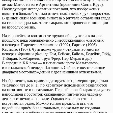
де-лас-Манос на юге Аргентины (провинция Санта-Крус).
Последующие исследования показали, что изображения
являются большей частью отпечатками левых рук подростков.
В данной связи возникла гипотеза о ритуале оставления следа
на стене пещеры как части сакрального процесса инициации
во взрослую жизнь.
На европейском континенте «руки» обнаружили в начале
прошлого века одновременно с изображениями животных
в пещерах Пиренеев: Альтамире (1902), Гаргасе (1906),
Кастильо (1907). Чуть позже «руки» открыли во многих
пещерах Франции (Фон де Гом, Бейсак, Байоль, Бедейяк, Эббу,
Тибиран, Комбарелль, Труа Фрер, Пер-Мерль и др.).
В середине ХХ века — в испанском гроте Мальтравезо
и в итальянской пещере Паглиции. Сейчас известно свыше
двадцати местонахождений с древнейшими отпечатками.
Изображения, как правило датируемые примерно тридцатью
тысячами лет до н. э., по характеру исполнения разделяются
на позитивные и негативные. Первый способ характеризуется
наибольшей простотой: окрашенной пигментом ладонью
делался отпечаток на скале. Однако такие позитивы
встречаются редко. Можно только предполагать, что
подобный приём был начальным, поскольку не создавал
контрастного изображения на поверхности шершавой стены.