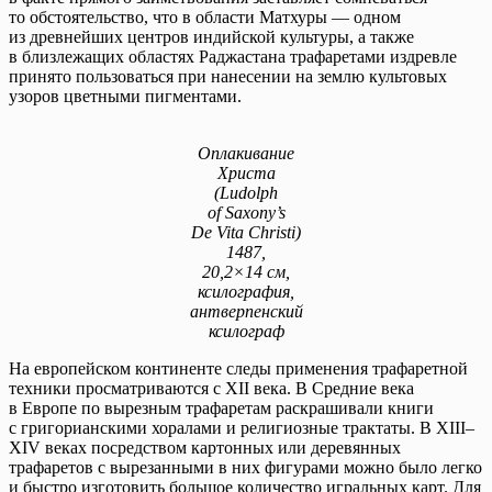
то обстоятельство, что в области Матхуры — одном
из древнейших центров индийской культуры, а также
в близлежащих областях Раджастана трафаретами издревле
принято пользоваться при нанесении на землю культовых
узоров цветными пигментами.
Оплакивание
Христа
(Ludolph
of Saxony’s
De Vita Christi)
1487,
20,2×14 см,
ксилография,
антверпенский
ксилограф
На европейском континенте следы применения трафаретной
техники просматриваются с XII века. В Средние века
в Европе по вырезным трафаретам раскрашивали книги
с григорианскими хоралами и религиозные трактаты. В XIII–
XIV веках посредством картонных или деревянных
трафаретов с вырезанными в них фигурами можно было легко
и быстро изготовить большое количество игральных карт. Для