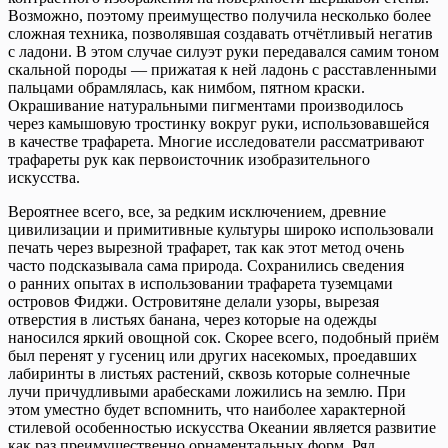
Возможно, поэтому преимущество получила несколько более
сложная техника, позволявшая создавать отчётливый негатив
с ладони. В этом случае силуэт руки передавался самим тоном
скальной породы — прижатая к ней ладонь с расставленными
пальцами обрамлялась, как нимбом, пятном краски.
Окрашивание натуральными пигментами производилось
через камышовую тростинку вокруг руки, использовавшейся
в качестве трафарета. Многие исследователи рассматривают
трафареты рук как первоисточник изобразительного
искусства.
Вероятнее всего, все, за редким исключением, древние
цивилизации и примитивные культуры широко использовали
печать через вырезной трафарет, так как этот метод очень
часто подсказывала сама природа. Сохранились сведения
о ранних опытах в использовании трафарета туземцами
островов Фиджи. Островитяне делали узоры, вырезая
отверстия в листьях банана, через которые на одежды
наносился яркий овощной сок. Скорее всего, подобный приём
был перенят у гусениц или других насекомых, проедавших
лабиринты в листьях растений, сквозь которые солнечные
лучи причудливыми арабесками ложились на землю. При
этом уместно будет вспомнить, что наиболее характерной
стилевой особенностью искусства Океании является развитие
как раз преимущественно орнаментальных форм. Ряд