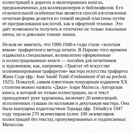
иллюстраций в дорогих и малотиражных книгах,
предназначенных для коллекционеров и библиофилов. Его
отличительной особенностью является способ изготовления:
печатная форма делается из тонкой медной пластины путём
её протравливания кислотой, как в офортной технике. Это
даёт возможность получать в отпечатке не только локальные
пятна, но и довольно тонкие линии.
Нельзя не заметить, что 1900-1940-е годы стали «золотым
веком» трафаретного метода печати. В Париже того времени
издавались специальные, великолепно оформленные
и иллюстрированные книги — пособия для печатников
и художников, как, например, «Трактат об искусстве
иллюминирования трафаретом» мастера искусства трафарета
Жана Соде (фр.: Jean Saudé Traité d’enluminure d’art au pochoir,
1925). Пожалуй, самым известным пошуарным изданием ХХ
столетия можно назвать «Джаз» Анри Матисса. Авторская
книга, в которой не только иллюстрации, но и текст
принадлежит руке художника, включает 20 композиций,
исполненных гуашью по коллажам и декупажам мастера. Она
была выпущена издательством Терьяда (фр. Tériade) в 1947
году тиражом 270 экземпляров (плюс 100 экземпляров
иллюстраций без текста), пронумерованных и подписанных
Матиссом.