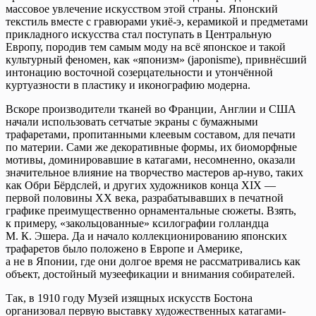
массовое увлечение искусством этой страны. Японский
текстиль вместе с гравюрами укиё-э, керамикой и предметами
прикладного искусства стал поступать в Центральную
Европу, породив тем самым моду на всё японское и такой
культурный феномен, как «японизм» (japonisme), привнёсший
интонацию восточной созерцательности и утончённой
куртуазности в пластику и иконографию модерна.
Вскоре производители тканей во Франции, Англии и США
начали использовать сетчатые экраны с бумажными
трафаретами, пропитанными клеевым составом, для печати
по материи. Сами же декоративные формы, их биоморфные
мотивы, доминировавшие в катагами, несомненно, оказали
значительное влияние на творчество мастеров ар-нуво, таких
как Обри Бёрдслей, и других художников конца XIX —
первой половины ХХ века, разрабатывавших в печатной
графике преимущественно орнаментальные сюжеты. Взять,
к примеру, «закольцованные» ксилографии голландца
М. К. Эшера. Да и начало коллекционированию японских
трафаретов было положено в Европе и Америке,
а не в Японии, где они долгое время не рассматривались как
объект, достойный музеефикации и внимания собирателей.
Так, в 1910 году Музей изящных искусств Бостона
организовал первую выставку художественных катагами-