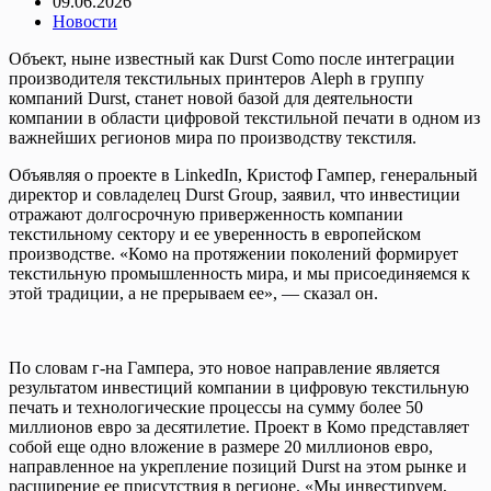
09.06.2026
Новости
Объект, ныне известный как Durst Como после интеграции
производителя текстильных принтеров Aleph в группу
компаний Durst, станет новой базой для деятельности
компании в области цифровой текстильной печати в одном из
важнейших регионов мира по производству текстиля.
Объявляя о проекте в LinkedIn, Кристоф Гампер, генеральный
директор и совладелец Durst Group, заявил, что инвестиции
отражают долгосрочную приверженность компании
текстильному сектору и ее уверенность в европейском
производстве. «Комо на протяжении поколений формирует
текстильную промышленность мира, и мы присоединяемся к
этой традиции, а не прерываем ее», — сказал он.
По словам г-на Гампера, это новое направление является
результатом инвестиций компании в цифровую текстильную
печать и технологические процессы на сумму более 50
миллионов евро за десятилетие. Проект в Комо представляет
собой еще одно вложение в размере 20 миллионов евро,
направленное на укрепление позиций Durst на этом рынке и
расширение ее присутствия в регионе. «Мы инвестируем,