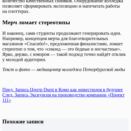
количество качественных снимков. Оборудование колледжа
позволяет сформировать экспозицию и напечатать работы
на плоттерах.
Мерч ломает стереотипы
И наконец, сами студенты продолжают генерировать идеи.
Например, концепция мерча для благотворительных
магазинов «Спасибо!», предложенная финалистами, ломает
стереотип о том, что «секонд — это бедные и несчастные».
Ярко, дерзко, с юмором — такой подход точно найдёт отклик
у молодой аудитории.
Текст и фото — медиацентр колледжа Петербургской моды
Пред.
Запись
Центр Durst в Комо как инвестиция в будущее
След.
Запись
Экскурсия на производство компании «Проект
111»
Похожие записи