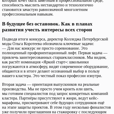
который хочет быть заметным в профессиональной среде,
способность мыслить нестандартно и технологично
становится зачастую равнозначной многолетним
профессиональным навыкам.
В будущее без остановок. Как в планах
развития учесть интересы всех сторон
Подводя итоги конкурса, директор Колледжа Петербургской
моды Ольга Коротеева обозначила ключевые задачи:
— Для нас конкурс не просто соревнование. Это
полноценный профориентационный лифт. Первая задача —
привлечь заинтересованных старшеклассников. Мы видим,
как растёт номинация «Яркий старт»: школьники
погружаются в атмосферу, видят современное оборудование,
общаются и в итоге делают осознанный выбор в пользу
нашего кластера. Это честный показ профессии изнутри.
Вторая задача — ориентация выпускников на реальные
производства. Мы не просто учим кроить или шить,
мы готовим специалистов под запрос конкретных компаний
кластера. Партнёры присутствуют в жюри, ведут кейс-
марафоны, присматривают себе будущих сотрудников ещё
на этапе защиты проектов. В этом году несколько финалистов
уже получили приглашения на стажировку с последующим