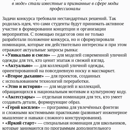
в моде» стали известные и признанные в сфере моды
профессионалы
Задачи конкурса требовали нестандартных решений. Так
родилась идея, что сами студенты будут принимать активное
участие в формировании концепции и организации
мероприятия. С помощью педагогов они не только
разработали положение конкурса, но и сформулировали
номинации, которые им действительно интересны и при этом
отражают актуальные запросы рынка:
•
«Уникально и смело»
— для моделей современной уличной
одежды для тех, кто ценит эпатаж и свежий взгляд.
•
«Актуально»
— для коллекций уличной одежды,
ориентированной на повседневную носку и массмаркет.
•
«Второе дыхание»
— для проектов, созданных
с использованием технологий переработки.
•
«Этно и история»
— для моделей и коллекций,
обращающихся к национальным мотивам и культурному коду.
•
«Аксессуары»
— отдельная номинация для тех, кто умеет
создавать детали, формирующие образ.
•
«Герой косплея»
— программа для увлечённых фэнтези
и сложными костюмными практиками (развивает инженерное
мышление и навыки сложного конструирования).
•
«Яркий старт
» — специальная номинация для школьников,
которые занимаются по программам дополнительного