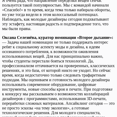
Я очень рада, что направление переделки вещей сейчас
пользуется такой популярностью. Мы с командой начинали
«Спасибо!» в то время, когда тема только набирала обороты,
но уже тогда видели в этом колоссальный потенциал.
Наблюдать, как молодые дизайнеры сегодня подхватывают
эту эстафету, настоящая радость и подтверждение того, что
мы были правы.
Оксана Селезнёва, куратор номинации «Второе дыхание»:
— Задача нашей номинации не только поддержать интерес
ребят к социальному аспекту моды и дизайна, к идеям
осознанного потребления, к возможности оживления
использованных вещей. Для нас принципиально важно,
чтобы студенты перестали бояться технологий. Да,
профессионализм оттачивается на проверенных, классических
решениях, и это база, от которой никто не уходит. Но сейчас
время, когда недостаточно только следовать трафаретным
подходам. Мы оцениваем и готовность молодого дизайнера
использовать современное оборудование, цифровые
инструменты, новые способы кроя и печати. При подготовке
к конкурсу мы рассказываем о возможностях коллабораций
дизайнеров с программистами, использования 3D-печати,
переработки сложных материалов. Апсайклинг сегодня — это
не просто эскизы «на тему экологии», а готовые
технологические решения. Для молодого специалиста,