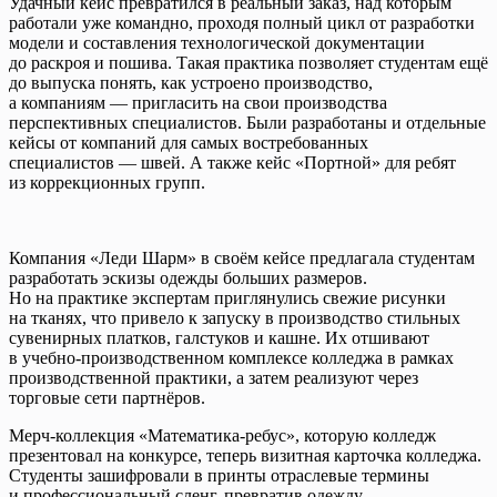
Удачный кейс превратился в реальный заказ, над которым
работали уже командно, проходя полный цикл от разработки
модели и составления технологической документации
до раскроя и пошива. Такая практика позволяет студентам ещё
до выпуска понять, как устроено производство,
а компаниям — пригласить на свои производства
перспективных специалистов. Были разработаны и отдельные
кейсы от компаний для самых востребованных
специалистов — швей. А также кейс «Портной» для ребят
из коррекционных групп.
Компания «Леди Шарм» в своём кейсе предлагала студентам
разработать эскизы одежды больших размеров.
Но на практике экспертам приглянулись свежие рисунки
на тканях, что привело к запуску в производство стильных
сувенирных платков, галстуков и кашне. Их отшивают
в учебно-производственном комплексе колледжа в рамках
производственной практики, а затем реализуют через
торговые сети партнёров.
Мерч-коллекция «Математика-ребус», которую колледж
презентовал на конкурсе, теперь визитная карточка колледжа.
Студенты зашифровали в принты отраслевые термины
и профессиональный сленг, превратив одежду