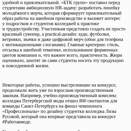
удобной и привлекательной. «БТК групп» поставил перед
студентами амбициозную HR-задачу: разработать линейку
молодёжного мерча, которая сформирует привлекательный
образ работы на швейном производстве и вызовет интерес
у подростков и студентов колледжей к практике
и трудоустройству. Участникам предстояло создать не просто
красивый сувенир, а practical-дизайн: худи, футболки,
ветровки, значки и даже цифровой мерч (обои для телефона
с мотивационными слоганами). Главные критерии: стиль,
отсылка к швейной тематике, использование фирменных
цветов компании и, что важнее всего, практичность. Жюри
оценивало, захотят ли сами студенты носить эту продукцию
в повседневной жизни.
Некоторые работы, успешно выстрелившие на конкурсе,
продолжали жить уже по взрослым производственным
законам. Например, учебно-производственный комплекс
колледжа Петербургской моды отшил 800 свитшотов для
команды Санкт-Петербурга на финал чемпионата
«Профессионалы» по дизайну студентки колледжа Лизы
Русовой, который она впервые представила на конкурсе
#Работавмоде.