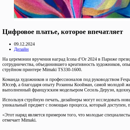
Цифровое платье, которое впечатляет
09.12.2024
Дизайн
На церемонии вручения наград Icona d’Or 2024 в Париже през
сотрудничества, объединившего креативность художников, опы
струйном принтере Mimaki TS330-1600.
Команда художников и профессионалов под руководством Fespa
Юссеф, а благодаря опыту Розанны Коойман, самой молодой ж
выполненный французским модельером Сесиль Деруэн, вдохнул
Используя струйную печать, дизайнеры могут исследовать нов
уникальный предмет с помощью процесса, который доступен, пр
«Этот наряд является примером того, что молодые специалист
отмечает Mimaki.