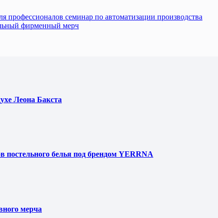
я профессионалов семинар по автоматизации производства
альный фирменный мерч
духе Леона Бакста
ов постельного белья под брендом YERRNA
вного мерча