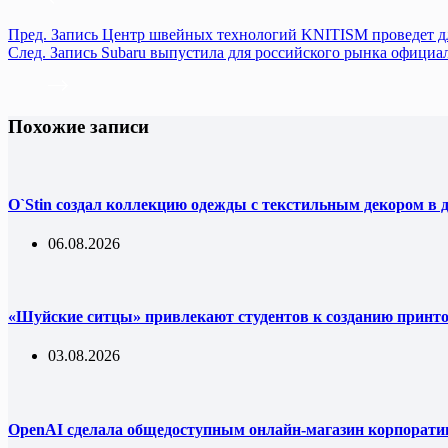
Пред.
Запись
Центр швейных технологий KNITISM проведет дл
След.
Запись
Subaru выпустила для российского рынка офици
Похожие записи
O`Stin создал коллекцию одежды с текстильным декором в 
06.08.2026
«Шуйские ситцы» привлекают студентов к созданию принт
03.08.2026
OpenAI сделала общедоступным онлайн-магазин корпорати