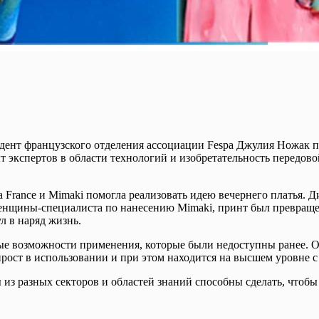
идент французского отделения ассоциации Fespa Джулия Ножак по
т экспертов в области технологий и изобретательность передов
 France и Mimaki помогла реализовать идею вечернего платья.
енщины-специалиста по нанесению Mimaki, принт был превраще
 в наряд жизнь.
ые возможности применения, которые были недоступны ранее. Он
ост в использовании и при этом находится на высшем уровне с 
ы из разных секторов и областей знаний способны сделать, что