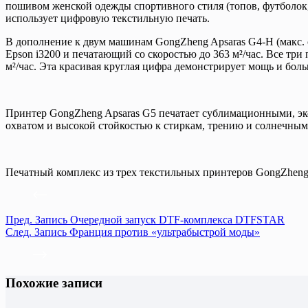
пошивом женской одежды спортивного стиля (топов, футболок,
использует цифровую текстильную печать.
В дополнение к двум машинам GongZheng Apsaras G4-H (макс.
Epson i3200 и печатающий со скоростью до 363 м²/час. Все т
м²/час. Эта красивая круглая цифра демонстрирует мощь и бол
Принтер GongZheng Apsaras G5 печатает сублимационными, 
охватом и высокой стойкостью к стиркам, трению и солнечным
Печатный комплекс из трех текстильных принтеров GongZheng
Пред.
Запись
Очередной запуск DTF-комплекса DTFSTAR
След.
Запись
Франция против «ультрабыстрой моды»
Похожие записи