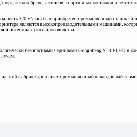
 шорт, легких брюк, легинсов, спортивных костюмов и летних 
 скорость 320 м²/час) был приобретен промышленный станок Go
ри принтера являются высокопроизводительными машинами, котор
ьшой потенциал этого производства.
экологически безопасными чернилами GongSheng ST3-EI HD в 
 лучам.
 на этой фабрике дополняет промышленный каландровый термопр