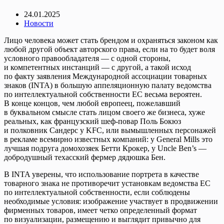
24.01.2025
Новости
Лицо человека может стать брендом и охраняться законом как
любой другой объект авторского права, если на то будет воля
условного правообладателя — с одной стороны,
и компетентных инстанций — с другой, а такой исход
по факту заявления Международной ассоциации товарных
знаков (INTA) в большую аппеляционную палату ведомства
по интеллектуальной собственности ЕС весьма вероятен.
В конце концов, чем любой европеец, пожелавший
в буквальном смысле стать лицом своего же бизнеса, хуже
реальных, как французский шеф-повар Поль Бокюз
и полковник Сандерс у KFC, или вымышленных персонажей
в рекламе всемирно известных компаний: у General Mills это
лучшая подруга домохозяек Бетти Крокер, у Uncle Ben’s —
добродушный техасский фермер дядюшка Бен.
В INTA уверены, что использование портрета в качестве
товарного знака не противоречит установкам ведомства ЕС
по интеллектуальной собственности, если соблюдены
необходимые условия: изображение участвует в продвижении
фирменных товаров, имеет четко определенный формат
по визуализации, размещению и выглядит привычно для