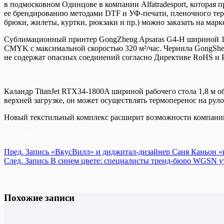
в подмосковном Одинцове в компании Alfatradesport, которая 
ее брендированию методами DTF и УФ-печати, пленочного те
брюки, жилеты, куртки, рюкзаки и пр.) можно заказать на марк
Сублимационный принтер GongZheng Apsaras G4-H шириной 1,
CMYK с максимальной скоростью 320 м²/час. Чернила GongS
не содержат опасных соединений согласно Директиве RoHS и
Каландр TitanJet RTX34-1800A шириной рабочего стола 1,8 м 
верхней загрузке, он может осуществлять термоперенос на руло
Новый текстильный комплекс расширит возможности компании A
Пред.
Запись
«ВкусВилл» и диджитал-дизайнер Саня Каньон «
След.
Запись
В синем цвете: специалисты тренд-бюро WGSN ут
Похожие записи