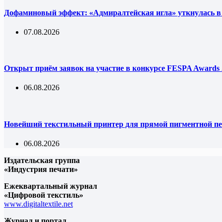
Дофаминовый эффект: «Адмиралтейская игла» уткнулась в
07.08.2026
Открыт приём заявок на участие в конкурсе FESPA Awards 
06.08.2026
Новейший текстильный принтер для прямой пигментной пе
06.08.2026
Издательская группа
«Индустрия печати»
Ежеквартальный журнал
«Цифровой текстиль»
www.digitaltextile.net
Журнал и портал