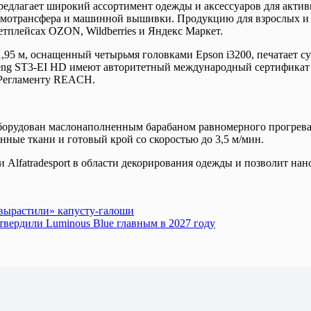
предлагает широкий ассортимент одежды и аксессуаров для акти
рмотрансфера и машинной вышивки. Продукцию для взрослых и 
етплейсах OZON, Wildberries и Яндекс Маркет.
95 м, оснащенный четырьмя головками Epson i3200, печатает 
heng ST3-EI HD имеют авторитетный международный сертифик
 Регламенту REACH.
оборудован маслонаполненным барабаном равномерного прогрева 
нные ткани и готовый крой со скоростью до 3,5 м/мин.
lfatradesport в области декорирования одежды и позволит нан
вырастили» капусту-галоши
вердили Luminous Blue главным в 2027 году