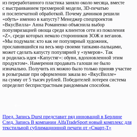
из переработанного пластика заняло около месяца, вместе
с выстраиванием трехмерной модели, 3D-печатью
и послепечатной обработкой. Почему дачников решили
«обуть» именно в капусту? Менеджер спецпроектов
«ВкусВилла» Анна Романенко объяснила выбор
популяризацией овоща среди клиентов сети из поколения
«Z», среди которых немало сторонников ЗОЖ и веганов.
«Мы подумали: кто как не популярный художник,
прославившийся на весь мир своими тапками-пальцами,
может сделать капусту популярней у «зумеров». Так
и родилась идея «Капустяг»: обуви, вдохновленной этим
продуктом». Намерения продавать галоши не было
изначально. Получить их можно было только приняв участие
в розыгрыше при оформлении заказа во «ВкусВилле»
на сумму от 5 тысяч рублей. Победителей лотереи система
определит беспристрастным рандомным способом.
Пред.
Запись
Durst представит ряд инноваций в Берлине
След.
Запись
В компании AlfaTradeSport новый комплекс для
текстильной сублимационной печати от «Смарт-Т»