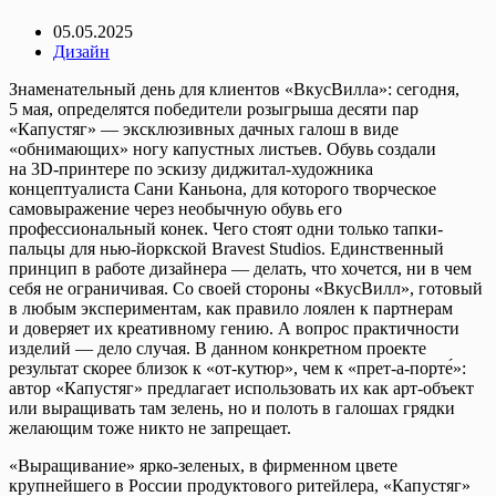
05.05.2025
Дизайн
Знаменательный день для клиентов «ВкусВилла»: сегодня,
5 мая, определятся победители розыгрыша десяти пар
«Капустяг» — эксклюзивных дачных галош в виде
«обнимающих» ногу капустных листьев. Обувь создали
на 3D-принтере по эскизу диджитал-художника
концептуалиста Сани Каньона, для которого творческое
самовыражение через необычную обувь его
профессиональный конек. Чего стоят одни только тапки-
пальцы для нью-йоркской Bravest Studios. Единственный
принцип в работе дизайнера — делать, что хочется, ни в чем
себя не ограничивая. Со своей стороны «ВкусВилл», готовый
в любым экспериментам, как правило лоялен к партнерам
и доверяет их креативному гению. А вопрос практичности
изделий — дело случая. В данном конкретном проекте
результат скорее близок к «от-кутюр», чем к «прет-а-порте́»:
автор «Капустяг» предлагает использовать их как арт-объект
или выращивать там зелень, но и полоть в галошах грядки
желающим тоже никто не запрещает.
«Выращивание» ярко-зеленых, в фирменном цвете
крупнейшего в России продуктового ритейлера, «Капустяг»